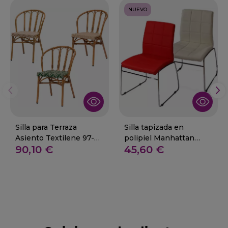
NUEVO
Silla para Terraza
Silla tapizada en
Asiento Textilene 97-
polipiel Manhattan
90,10 €
45,60 €
NASA
estructura cromada