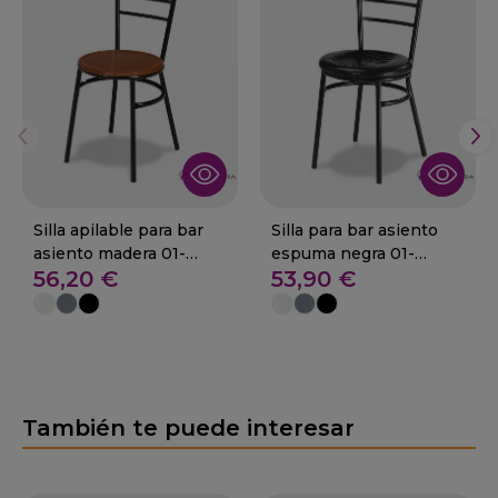
Silla apilable para bar
Silla para bar asiento
asiento madera 01-
espuma negra 01-
56,20 €
53,90 €
Canfranc M
Canfranc ES
También te puede interesar