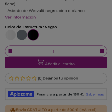
ficha).
- Asiento de Werzalit negro, pino o blanco.
Ver información
Color de Estructura :
Negro
Blanco
Aluminio
Negro
Añadir al carrito
(0)
Déjanos tu opinión
Envío GRATUITO a partir de 500 € (IVA excl.)