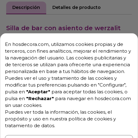
Descripción
Detalles de producto
Silla de bar con asiento de werzalit
La silla Canfranc para bar con respaldo recto destaca
En hosdecora.com, utilizamos cookies propias y de
por su diseño clásico y su gran resistencia,
terceros, con fines analíticos, mejorar el rendimiento y
pensada especialmente para espacios de hostelería
la navegación del usuario. Las cookies publicitarias y
de uso intensivo.
de terceros se utilizan para ofrecerte una experiencia
personalizada en base a tus hábitos de navegacion.
Su estructura de tubo acerado aporta solidez y
Puedes ver el uso y tratamiento de las cookies y
estabilidad, con un acabado en pintura epoxi
modificar tus preferencias pulsando en "Configurar",
disponible en negro o blanco,
pulsa en
"Aceptar"
para aceptar todas las cookies, o
que protege el metal y garantiza una larga vida útil.
pulsa en
"Rechazar"
para navegar en hosdecora.com
sin usar cookies.
El asiento de Werzalit de 45 cm ofrece una excelente
Puedes ver toda la información, las cookies, el
resistencia al desgaste, a la humedad y a los golpes,
propósito y uso en nuestra política de cookies y
además de ser fácil de limpiar y mantener, lo que la
tratamiento de datos.
convierte en una opción práctica y duradera para
bares, cafeterías y restaurantes.