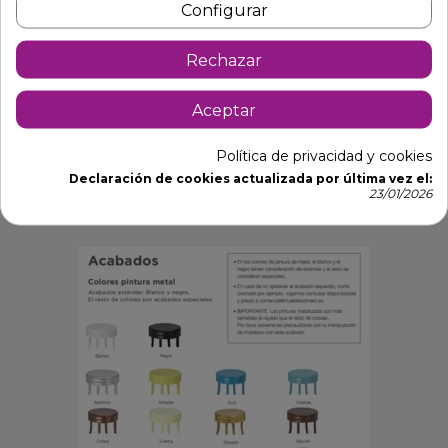
Configurar
Diseño clásico con respaldo recto.
Estructura de tubo de acero de alta resistencia.
Rechazar
Pintura epoxi negra o blanca.
Aceptar
Asiento de Werzalit de 45 cm, resistente y fácil de
limpiar.
Política de privacidad y cookies
Ideal para uso intensivo en hostelería.
Declaración de cookies actualizada por última vez el:
23/01/2026
M101