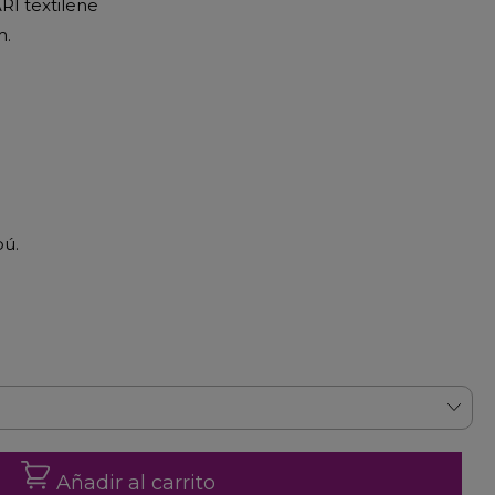
ARI textilene
m.
bú.
Añadir al carrito