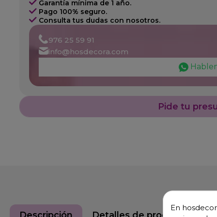
Garantía mínima de 1 año.
Pago 100% seguro.
Consulta tus dudas con nosotros.
976 25 59 91
info@hosdecora.com
Hable
Pide tu pres
En hosdecora
Descripción
Detalles de producto