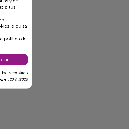
rias y de
se a tus
ias
kies, o pulsa
a política de
ptar
cidad y cookies
z el:
23/01/2026