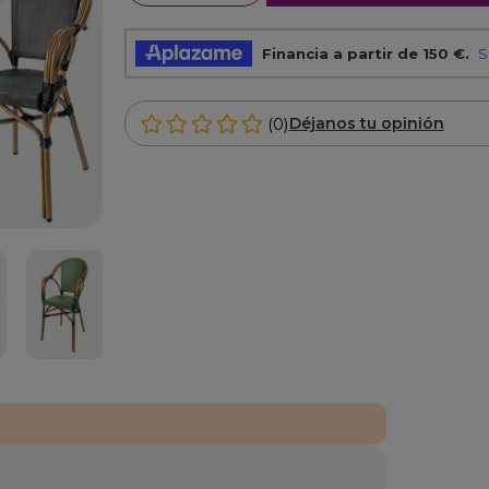
(0)
Déjanos tu opinión