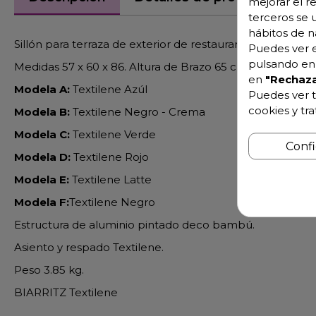
mejorar el r
terceros se 
hábitos de n
Sillón para terraza de exterior de restaurantes
Puedes ver e
pulsando en 
Medidas 57 x 60 x 86. Altura de Brazo 65 cm.
en
"Rechaza
Modela A:
Textilene Azúl
Puedes ver t
cookies y tr
Modela B:
Textilene Negro - Crema
Modela C:
Textilene Verde
Conf
Modela D:
Textilene Rojo
Modela E:
Textilene Latte
Modela F:
Textilene Negro
Estructura de aluminio pintado deco bambú.
Asiento y respado Textilene.
Peso 3.85 kg.
BIARRITZ Textilene