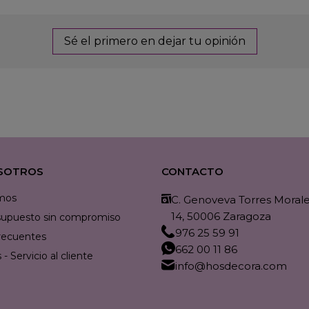
Sé el primero en dejar tu opinión
SOTROS
CONTACTO
mos
C. Genoveva Torres Morales
14, 50006 Zaragoza
resupuesto sin compromiso
976 25 59 91
recuentes
662 00 11 86
- Servicio al cliente
info@hosdecora.com