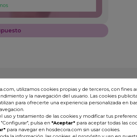
mos
upuesto
.com, utilizamos cookies propias y de terceros, con fines an
endimiento y la navegación del usuario. Las cookies publicita
utilizan para ofrecerte una experiencia personalizada en ba
avegacion.
l uso y tratamiento de las cookies y modificar tus preferenc
io
"Configurar", pulsa en
"Aceptar"
para aceptar todas las coo
r"
para navegar en hosdecora.com sin usar cookies.
ra de aluminio color gris.
oda la información, las cookies, el propósito y uso en nuestr