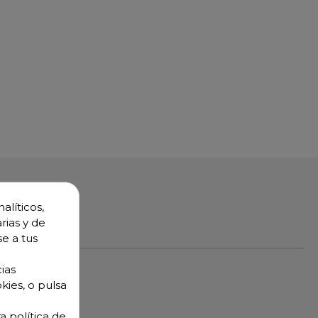
alíticos,
rias y de
se a tus
ias
kies, o pulsa
a política de