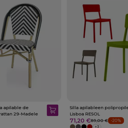
na apilable de
Silla apilableen polipropi
 rattan 29-Madele
Lisboa RESOL
71,20 €
89,00 €
-20%
+3