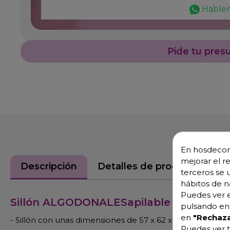
Hable
Pide tu pres
En hosdecora
mejorar el r
Descripción
Detalles de producto
terceros se 
hábitos de n
Puedes ver e
Sillón ALGODONALESapilable de alumin
pulsando en 
en
"Rechaza
- Sillón con unas dimensiones de 57 x 62 x 81 cm, estructu
Puedes ver t