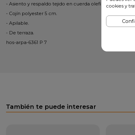
- Asiento y respaldo tejido en cuerda olefin color gris.
cookies y tr
- Cojín polyester 5 cm.
Conf
- Apilable.
- De terraza.
hos-arpa-6361 P 7
También te puede interesar