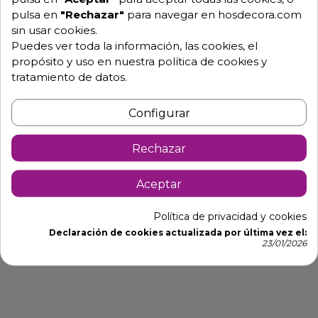
pulsa en
"Rechazar"
para navegar en hosdecora.com
Descripción
Detalles de producto
sin usar cookies.
Puedes ver toda la información, las cookies, el
Sillón de alta calidad para terrazas de
propósito y uso en nuestra política de cookies y
tratamiento de datos.
hostelería
Fabricados en polipropileno fiberglass tratado anti-
Configurar
UV y teñido en masa.
Efecto mate. Con tapones antideslizantes. Resina
Rechazar
reciclable.
Lamas horizontales estilizadas, máximo confort y
Aceptar
versatilidad caracterizan la silla sin reposabrazos
Cassia,
Política de privacidad y cookies
Declaración de cookies actualizada por última vez el:
diseñada con medidas compactas para aprovechar al
23/01/2026
máximo y realzar los espacios pequeños.