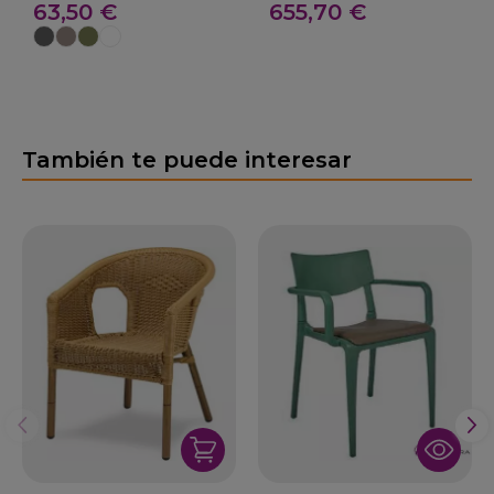
63,50 €
655,70 €
SPRITZ
82-Piave 160
También te puede interesar