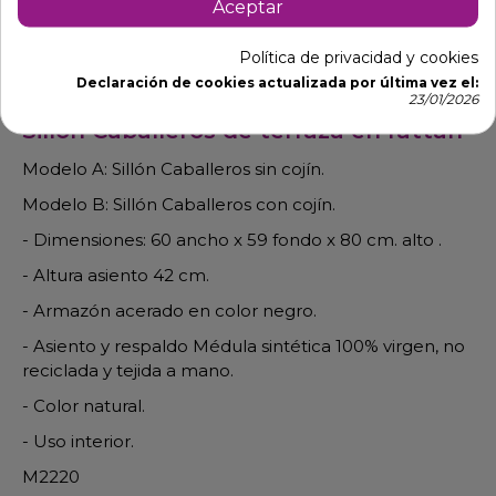
Aceptar
Descripción
Detalles de producto
Política de privacidad y cookies
Declaración de cookies actualizada por última vez el:
23/01/2026
Sillón Caballeros de terraza en rattan
Modelo A: Sillón Caballeros sin cojín.
Modelo B: Sillón Caballeros con cojín.
- Dimensiones: 60 ancho x 59 fondo x 80 cm. alto .
- Altura asiento 42 cm.
- Armazón acerado en color negro.
- Asiento y respaldo Médula sintética 100% virgen, no
reciclada y tejida a mano.
- Color natural.
- Uso interior.
M2220