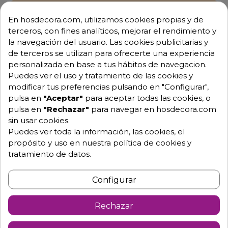
Envío GRATUITO a partir de 500 € (IVA excl.)
En hosdecora.com, utilizamos cookies propias y de
terceros, con fines analíticos, mejorar el rendimiento y
Equipo de expertos a tu servicio.
la navegación del usuario. Las cookies publicitarias y
Garantía mínima de 1 año.
Pago 100% seguro.
de terceros se utilizan para ofrecerte una experiencia
Consulta tus dudas con nosotros.
personalizada en base a tus hábitos de navegacion.
Puedes ver el uso y tratamiento de las cookies y
976 25 59 91
modificar tus preferencias pulsando en "Configurar",
info@hosdecora.com
pulsa en
"Aceptar"
para aceptar todas las cookies, o
pulsa en
"Rechazar"
para navegar en hosdecora.com
Hablemos
sin usar cookies.
Puedes ver toda la información, las cookies, el
propósito y uso en nuestra política de cookies y
Pide tu presupuesto
tratamiento de datos.
Configurar
Rechazar