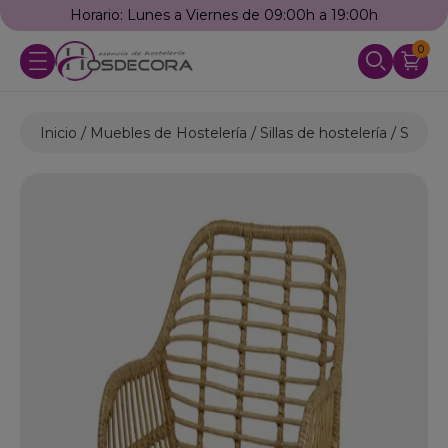
Horario: Lunes a Viernes de 09:00h a 19:00h
0
Inicio
Muebles de Hostelería
Sillas de hostelería
Sillas 