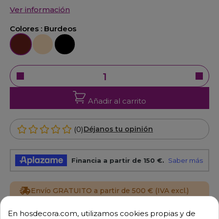
Ver información
Colores :
Burdeos
Burdeos
Crema
Negro
Añadir al carrito
(0)
Déjanos tu opinión
Envío GRATUITO a partir de 500 € (IVA excl.)
En hosdecora.com, utilizamos cookies propias y de
Equipo de expertos a tu servicio.