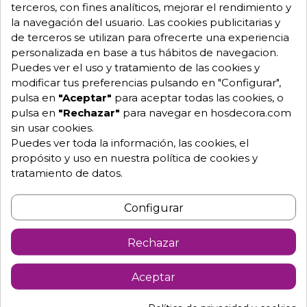
Garantía mínima de 1 año.
terceros, con fines analíticos, mejorar el rendimiento y
Pago 100% seguro.
la navegación del usuario. Las cookies publicitarias y
Consulta tus dudas con nosotros.
de terceros se utilizan para ofrecerte una experiencia
personalizada en base a tus hábitos de navegacion.
976 25 59 91
Puedes ver el uso y tratamiento de las cookies y
info@hosdecora.com
modificar tus preferencias pulsando en "Configurar",
Hablemos
pulsa en
"Aceptar"
para aceptar todas las cookies, o
pulsa en
"Rechazar"
para navegar en hosdecora.com
sin usar cookies.
Puedes ver toda la información, las cookies, el
Pide tu presupuesto
propósito y uso en nuestra política de cookies y
tratamiento de datos.
Configurar
Rechazar
Aceptar
Descripción
Detalles de producto