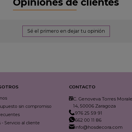
Opiniones de clientes
Sé el primero en dejar tu opinión
SOTROS
CONTACTO
mos
C. Genoveva Torres Morales
14, 50006 Zaragoza
resupuesto sin compromiso
976 25 59 91
recuentes
662 00 11 86
- Servicio al cliente
info@hosdecora.com