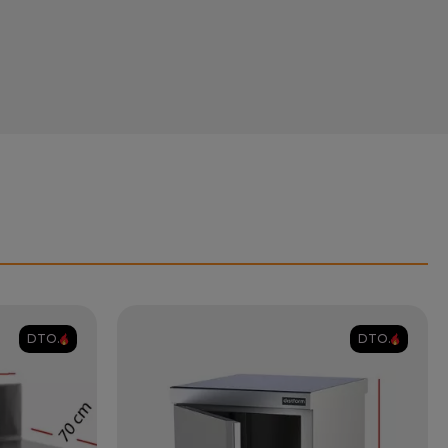
DTO.
DTO.