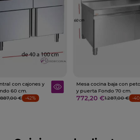
tral con cajones y
Mesa cocina baja con peto
ndo 60 cm.
y puerta Fondo 70 cm.
772,20 €
887,00 €
1.287,00 €
-42%
-4