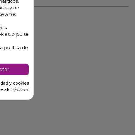
alíticos,
rias y de
se a tus
ias
kies, o pulsa
a política de
ptar
cidad y cookies
z el:
23/01/2026