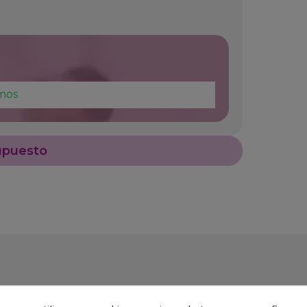
mos
upuesto