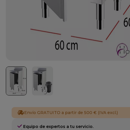
Envío GRATUITO a partir de 500 € (IVA excl.)
Equipo de expertos a tu servicio.