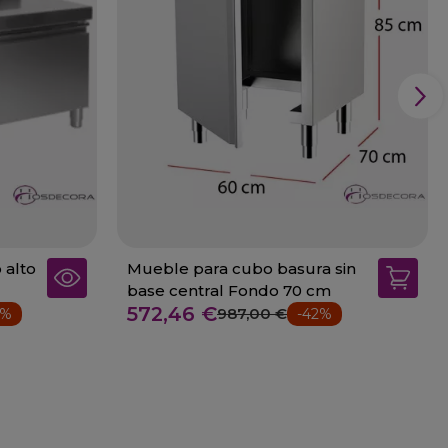
 alto
Mueble para cubo basura sin
base central Fondo 70 cm
572,46 €
987,00 €
0%
-42%