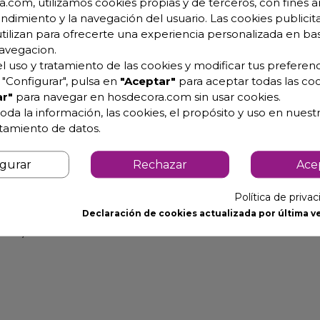
.com, utilizamos cookies propias y de terceros, con fines an
endimiento y la navegación del usuario. Las cookies publicita
utilizan para ofrecerte una experiencia personalizada en ba
esperdicios
avegacion.
l uso y tratamiento de las cookies y modificar tus preferenc
n acero inoxidable.
"Configurar", pulsa en
"Aceptar"
para aceptar todas las coo
r"
para navegar en hosdecora.com sin usar cookies.
oda la información, las cookies, el propósito y uso en nuestr
atamiento de datos.
almente soldado
igurar
Rechazar
Ace
5 a los 92 cm
Política de priva
Declaración de cookies actualizada por última ve
ones).