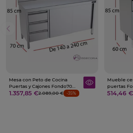
Mesa con Peto de Cocina
Mueble cen
Puertas y Cajones Fondo70
puertas Fo
1.357,85 €
514,46 €
cm 02-FMPBD714+
2.089,00 €
-35%