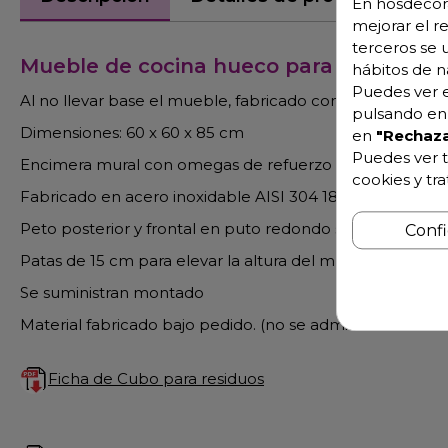
En hosdecora
mejorar el r
terceros se 
Mueble de cocina hueco para cubo de d
hábitos de n
Puedes ver e
Al no llevar base el mueble, fabricado completamente e
pulsando en 
Dimensiones: 60 x 60 x 85 cm
en
"Rechaza
Puedes ver t
Encimera mural con omegas de refuerzo
cookies y tr
Fabricado en acero inoxidable AISI 304 18/10
Peto posterior y frontal en puto redondo sanitario, tot
Conf
Patas de 15 cm para elevar la altura del mueble desde 8
Se suministran montado
Material fabricado bajo pedido. (no se admiten devoluci
Ficha de Cubo para residuos