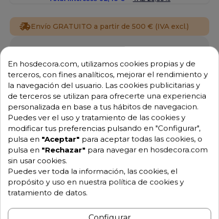
Envío GRATUITO a partir de 500 € (IVA excl.)
Equipo de expertos a tu servicio.
Garantía mínima de 1 año.
En hosdecora.com, utilizamos cookies propias y de
Pago 100% seguro.
terceros, con fines analíticos, mejorar el rendimiento y
Consulta tus dudas con nosotros.
la navegación del usuario. Las cookies publicitarias y
de terceros se utilizan para ofrecerte una experiencia
976 25 59 91
personalizada en base a tus hábitos de navegacion.
info@hosdecora.com
Puedes ver el uso y tratamiento de las cookies y
Hablemos
modificar tus preferencias pulsando en "Configurar",
pulsa en
"Aceptar"
para aceptar todas las cookies, o
pulsa en
"Rechazar"
para navegar en hosdecora.com
sin usar cookies.
Pide tu presupuesto
Puedes ver toda la información, las cookies, el
propósito y uso en nuestra política de cookies y
tratamiento de datos.
Configurar