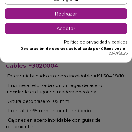
Rechazar
Descripción
Detalles de producto
Aceptar
Descargables
Política de privacidad y cookies
Declaración de cookies actualizada por última vez el:
23/01/2026
Mueble cafetero con agujero pasa
cables F3020004
Exterior fabricado en acero inoxidable AISI 304 18/10.
· Encimera reforzada con omegas de acero
inoxidable en lugar de madera encolada.
· Altura peto trasero 105 mm.
· Frontal de 65 mm en punto redondo.
· Cajones en acero inoxidable con guías de
rodamientos.