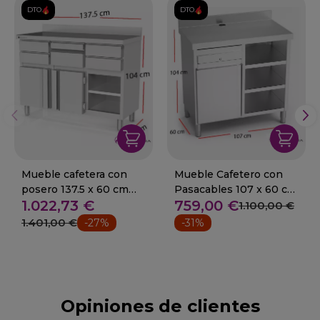
DTO.
DTO.
Mueble cafetera con
Mueble Cafetero con
posero 137.5 x 60 cm
Pasacables 107 x 60 cm
1.022,73 €
759,00 €
13-MCC140
06-074602
1.100,00 €
1.401,00 €
-27%
-31%
Opiniones de clientes