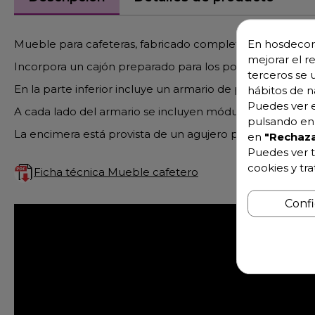
Mueble para cafeteras, fabricado completamente en ac
En hosdecora
mejorar el r
Incorpora un cajón preparado para los posos de café.
terceros se 
En la parte inferior incluye un armario de puerta abatibl
hábitos de n
Puedes ver e
A cada lado del armario se incluyen módulos de 3 entr
pulsando en 
La encimera está provista de un agujero para realizar la i
en
"Rechaza
Puedes ver t
cookies y tr
Ficha técnica Mueble cafetero
Conf