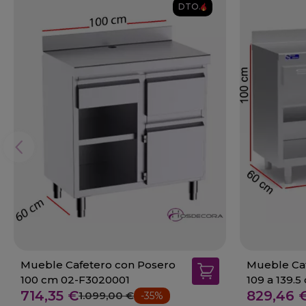
DTO.
Mueble Cafetero con Posero
Mueble Caf
100 cm 02-F3020001
109 a 139.
714,35 €
829,46 
1.099,00 €
-35%