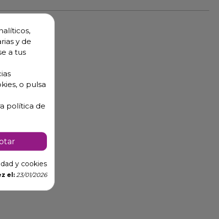
alíticos,
rias y de
se a tus
ias
kies, o pulsa
a política de
ptar
cidad y cookies
z el:
23/01/2026