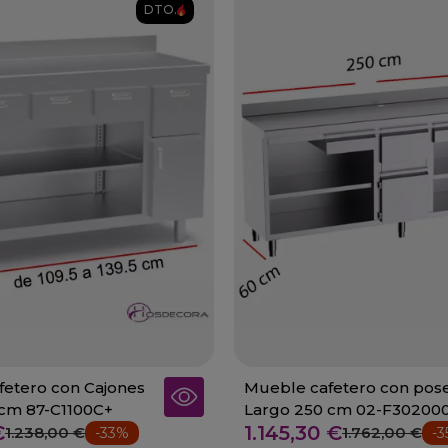
DTO.
etero con Cajones
Mueble cafetero con pos
5 cm 87-C1100C+
Largo 250 cm 02-F3020
€
1.145,30 €
1.238,00 €
1.762,00 €
-33%
-