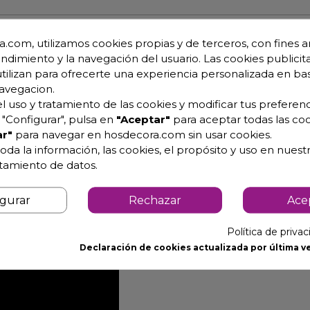
ero inoxidable. 074602
.com, utilizamos cookies propias y de terceros, con fines an
endimiento y la navegación del usuario. Las cookies publicita
utilizan para ofrecerte una experiencia personalizada en ba
e.
avegacion.
l uso y tratamiento de las cookies y modificar tus preferenc
epaños para aumentar el espacio de almacenaje.
"Configurar", pulsa en
"Aceptar"
para aceptar todas las coo
nstalación de la cafetera
r"
para navegar en hosdecora.com sin usar cookies.
oda la información, las cookies, el propósito y uso en nuestr
atamiento de datos.
igurar
Rechazar
Ace
Política de priva
Declaración de cookies actualizada por última ve