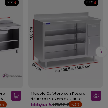
DTO.
DTO.
ero
Mueble Cafetero con Posero
004
de 109 a 139.5 cm 87-C1100+
666,65 €
995,00 €
35%
-33%