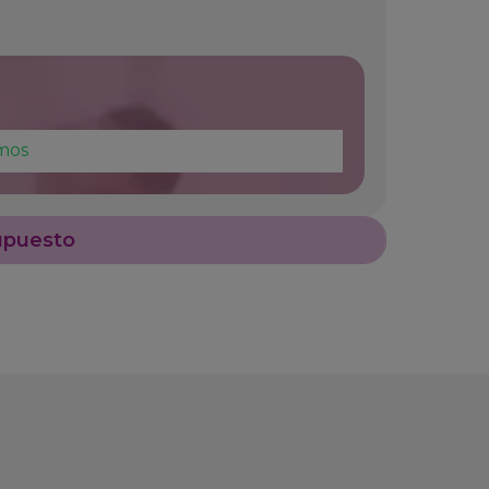
mos
upuesto