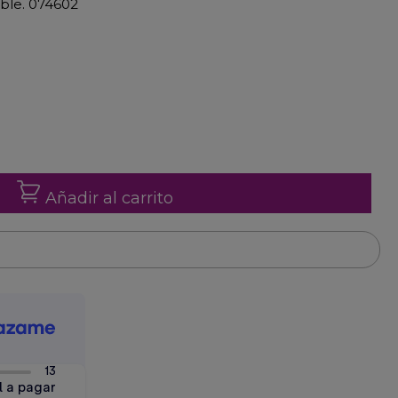
able. 074602
Añadir al carrito