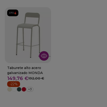
DTO.
Taburete alto acero
galvanizado MONDA
149,76 €
192,00 €
-22%
+3