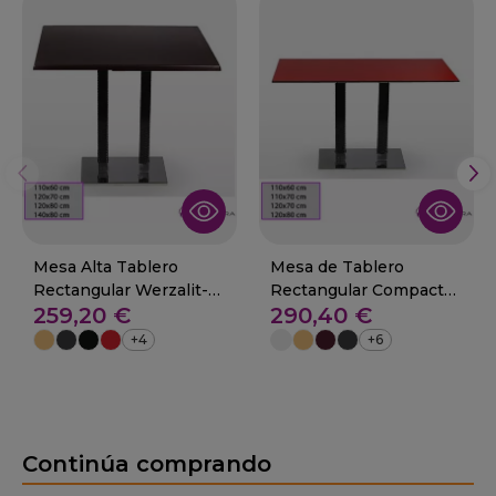
Mesa Alta Tablero
Mesa de Tablero
Rectangular Werzalit-
Rectangular Compacto-
259,20 €
290,40 €
COLES
COLES
+4
+6
Continúa comprando