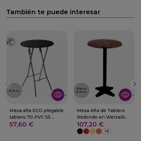
También te puede interesar
Mesa alta ECO plegable
Mesa Alta de Tablero
tablero 70 PVC 55
Redondo en Werzalit
57,60 €
107,20 €
Algarrobo
29-LEON
+8