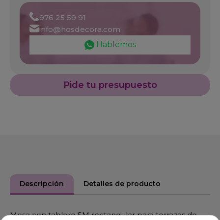
976 25 59 91
info@hosdecora.com
Hablemos
Pide tu presupuesto
Descripción
Detalles de producto
Mesa con tablero SM rectangular para terrazas de