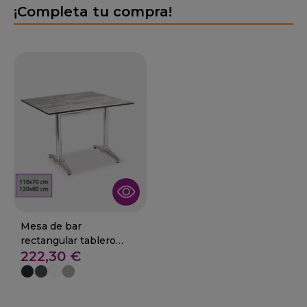
¡Completa tu compra!
Mesa de bar
rectangular tablero
222,30 €
compacto 01-BERZOSA