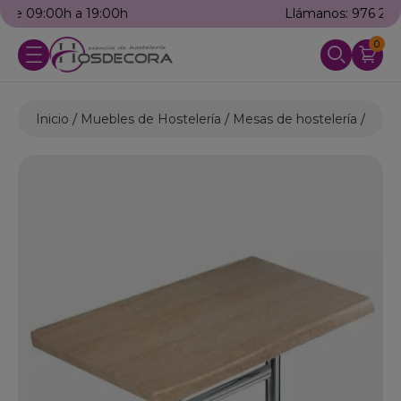
Llámanos: 976 25 59 91
0
Inicio
Muebles de Hostelería
Mesas de hostelería
Mesas