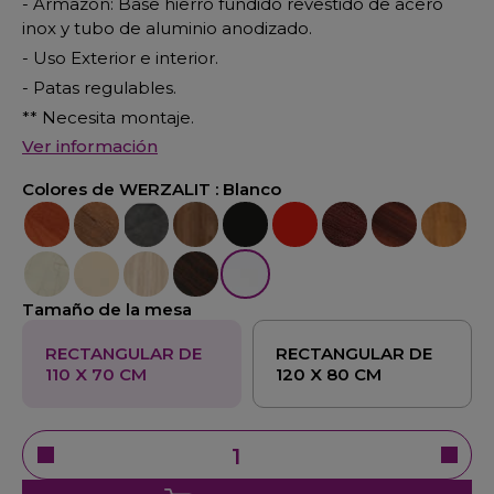
- Armazón: Base hierro fundido revestido de acero
inox y tubo de aluminio anodizado.
- Uso Exterior e interior.
- Patas regulables.
** Necesita montaje.
Ver información
Colores de WERZALIT :
Blanco
Calvados
Colorado
Cemento
Nogal Cañon
Negro
Rojo
Mogan
Nogal
Pino
Marmol Golden
Seringa
Velur
Wengue
Blanco
Tamaño de la mesa
RECTANGULAR DE
RECTANGULAR DE
110 X 70 CM
120 X 80 CM