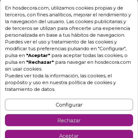
cafeterías, hoteles, terrazas de bares y restaurantes
En hosdecora.com, utilizamos cookies propias y de
con base hierro fundido revestido de acero inox y
terceros, con fines analíticos, mejorar el rendimiento y
tubo de aluminio anodizado, modelo Berzosa
la navegación del usuario. Las cookies publicitarias y
de terceros se utilizan para ofrecerte una experiencia
- Medidas de los tableros: 110x70, 120x80 cm
personalizada en base a tus hábitos de navegacion.
- Altura de la mesa: 74 cm
Puedes ver el uso y tratamiento de las cookies y
modificar tus preferencias pulsando en "Configurar",
- Ideal para terrazas
pulsa en
"Aceptar"
para aceptar todas las cookies, o
- Base hierro fundido revestido de acero inoxidable y
pulsa en
"Rechazar"
para navegar en hosdecora.com
tubo de aluminio anodizado
sin usar cookies.
Puedes ver toda la información, las cookies, el
- Patas regulables
propósito y uso en nuestra política de cookies y
** Necesita montaje
tratamiento de datos.
M385
Configurar
Rechazar
Aceptar