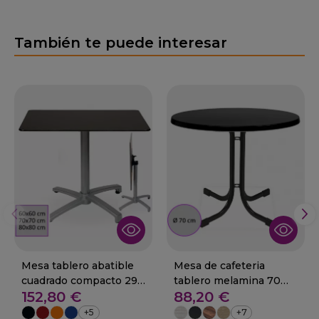
También te puede interesar
Mesa tablero abatible
Mesa de cafeteria
cuadrado compacto 29-
tablero melamina 70
152,80 €
88,20 €
TABARCA
cm 01-Monte
+5
+7