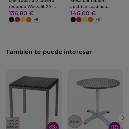
Mesa abatible tablero
Mesa bar tablero
redondo Werzalit 29-
abatible cuadrado
136,80 €
146,00 €
TABARCA
Werzalit 29-TABARCA
+8
+8
También te puede interesar