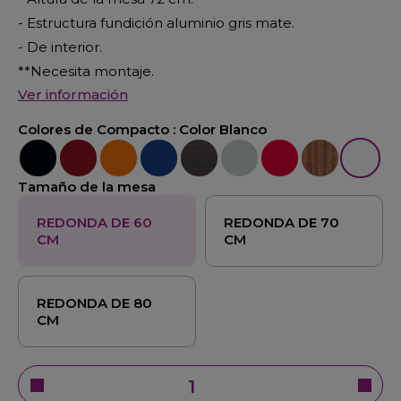
- Estructura fundición aluminio gris mate.
- De interior.
**Necesita montaje.
Ver información
Colores de Compacto :
Color Blanco
Color Negro
Color Burdeos
Color Naranja
Color Azul
Color Wengué
Color Gris
Color Rojo
Color Pino Viej
Color Bl
Tamaño de la mesa
REDONDA DE 60
REDONDA DE 70
CM
CM
REDONDA DE 80
CM