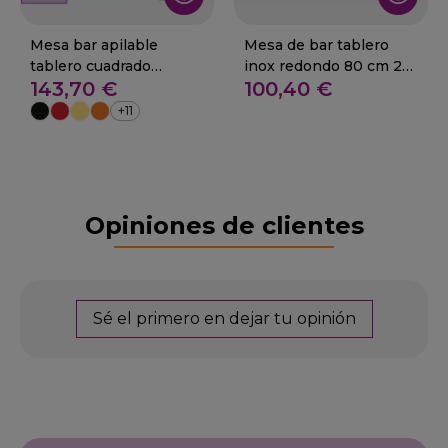
Mesa bar apilable
Mesa de bar tablero
tablero cuadrado
inox redondo 80 cm 29-
143,70 €
100,40 €
werzalit 29-Asturia
Arjona
+11
Opiniones de clientes
Sé el primero en dejar tu opinión