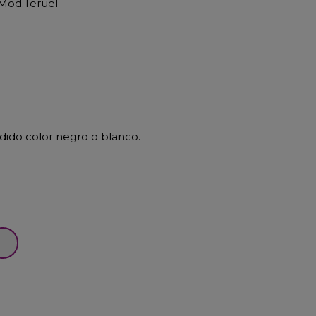
 Mod.Teruel
ndido color negro o blanco.
anco