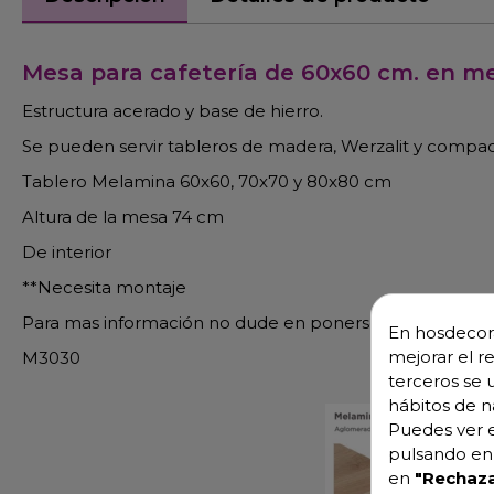
Mesa para cafetería de 60x60 cm. en m
Estructura acerado y base de hierro.
Se pueden servir tableros de madera, Werzalit y compact
Tablero Melamina 60x60, 70x70 y 80x80 cm
Altura de la mesa 74 cm
De interior
**Necesita montaje
Para mas información no dude en ponerse en contacto c
En hosdecora
mejorar el r
M3030
terceros se 
hábitos de n
Puedes ver e
pulsando en 
en
"Rechaza