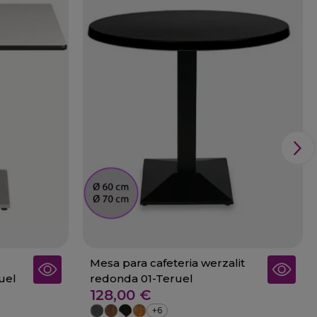
Mesa para cafeteria werzalit
uel
redonda 01-Teruel
128,00 €
+6