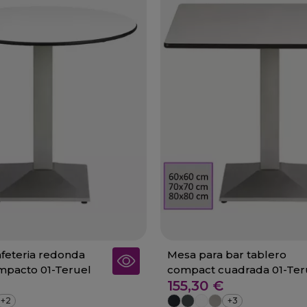
feteria redonda
Mesa para bar tablero
mpacto 01-Teruel
compact cuadrada 01-Ter
155,30 €
+2
+3