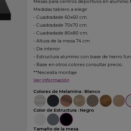
Mesas para centros deportivos en aluminio
Medidas tablero a elegir
- Cuadradade 60x60 cm.
- Cuadradade 70x70 cm.
- Cuadradade 80x80 cm.
- Altura de la mesa 74 cm
- De interior
- Estructura aluminio con base de hierro fu
- Base en otros colores consultar precio.
**Necesita montaje
Ver información
Colores de Melamina :
Blanco
Fresno
Negro
Nogal
Olmo
Roble
Nogal Claro
Acacia
Bl
Color de Estructura :
Negro
Blanco
Aluminio
Negro
Tamaño de la mesa