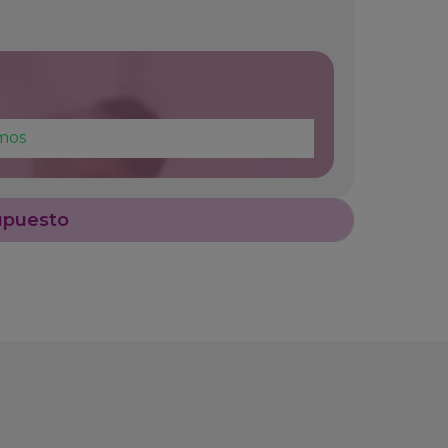
mos
upuesto