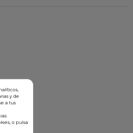
alíticos,
rias y de
se a tus
ias
kies, o pulsa