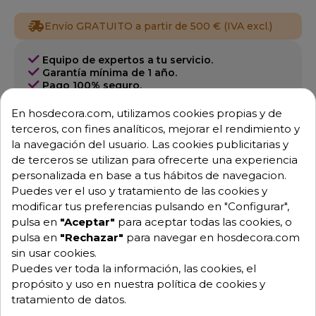
Envío GRATUITO a partir de 500 € (IVA excl.)
Equipo de expertos a tu servicio.
Garantía mínima de 1 año.
Pago 100% seguro.
Consulta tus dudas con nosotros.
En hosdecora.com, utilizamos cookies propias y de
976 25 59 91
terceros, con fines analíticos, mejorar el rendimiento y
info@hosdecora.com
la navegación del usuario. Las cookies publicitarias y
de terceros se utilizan para ofrecerte una experiencia
Hablemos
personalizada en base a tus hábitos de navegacion.
Puedes ver el uso y tratamiento de las cookies y
modificar tus preferencias pulsando en "Configurar",
pulsa en
"Aceptar"
para aceptar todas las cookies, o
Pide tu presupuesto
pulsa en
"Rechazar"
para navegar en hosdecora.com
sin usar cookies.
Puedes ver toda la información, las cookies, el
propósito y uso en nuestra política de cookies y
tratamiento de datos.