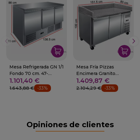
Mesa Refrigerada GN 1/1
Mesa Fría Pizzas
Fondo 70 cm. 47-
Encimera Granito
1.101,40 €
1.409,87 €
S903TOP
Fondo 80 cm
1.643,88 €
2.104,29 €
-33%
-33%
Opiniones de clientes