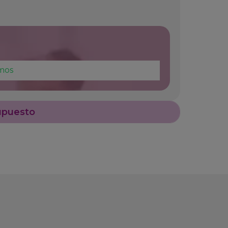
mos
upuesto