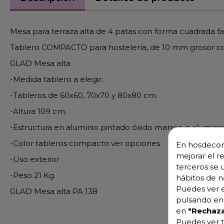
Mesa para terraza alta de 4 patas con forma cuadrada f
Tablero COMPACTO para hostelería, de 10 mm grosor con
GLAD Mesa alta
-Medida tablero a elegir:
-Tableros de 60x60, 70x70 y 80x80 cm.
-Altura 109 cm.
-Estructura en aluminio pintado óxido marron o alumini
-Color tableros compacto ver opciones
En hosdecora
mejorar el r
-Uso exterior
terceros se 
-Peso 21 Kg.
hábitos de n
Puedes ver e
GLAD Mesa alta PA 138
pulsando en 
en
"Rechaza
Puedes ver t