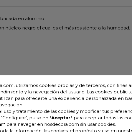
abricada en aluminio
 núcleo negro el cual es el más resistente a la humedad.
o
.com, utilizamos cookies propias y de terceros, con fines an
endimiento y la navegación del usuario. Las cookies publicita
utilizan para ofrecerte una experiencia personalizada en ba
avegacion.
l uso y tratamiento de las cookies y modificar tus preferenc
"Configurar", pulsa en
"Aceptar"
para aceptar todas las coo
r"
para navegar en hosdecora.com sin usar cookies.
oda la información, las cookies, el propósito y uso en nuestr