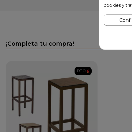
cookies y tr
Conf
¡Completa tu compra!
DTO.