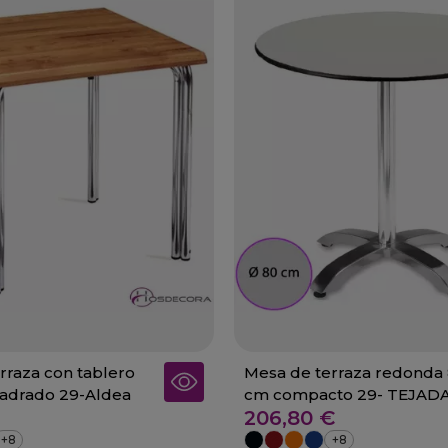
rraza con tablero
Mesa de terraza redonda
uadrado 29-Aldea
cm compacto 29- TEJAD
206,80 €
+8
+8