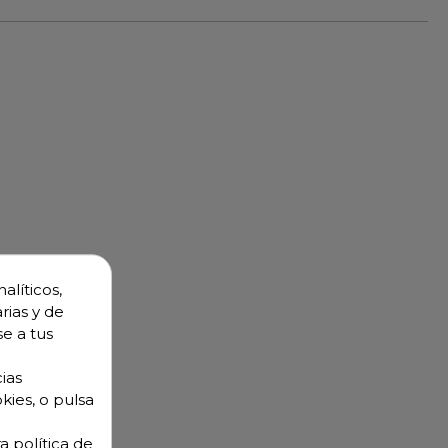
alíticos,
rias y de
se a tus
ias
kies, o pulsa
a política de