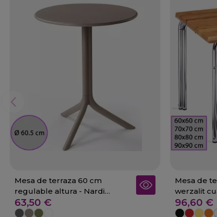
Mesa de terraza 60 cm
Mesa de te
regulable altura - Nardi
werzalit c
63,50 €
96,60 €
SPRITZ