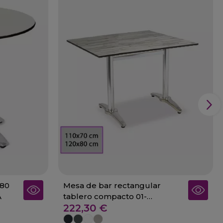
 80
Mesa de bar rectangular
A
tablero compacto 01-
222,30 €
BERZOSA