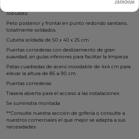
23/01/2026
Provistas de omegas de refuerzo para una mayor
robustez.
Peto posterior y frontal en punto redondo sanitario,
totalmente soldados.
Cubeta soldada de 50 x 40 x 25 cm
Puertas correderas con deslizamiento de gran
suavidad, sin guías inferiores para facilitar la limpieza.
Patas cuadradas de acero inoxidable de 4x4 cm para
elevar la altura de 85 a 90 cm
Puertas correderas
Trasera abierta para el acceso a las instalaciones
Se suministra montada
**Consulte nuestra sección de grifería o consulte a
nuestros comerciales el que mejor se adapta a sus
necesidades