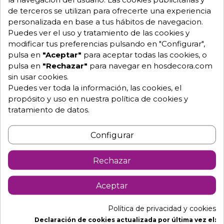
Hablemos
de terceros se utilizan para ofrecerte una experiencia
personalizada en base a tus hábitos de navegacion.
Puedes ver el uso y tratamiento de las cookies y
Pide tu presupuesto
modificar tus preferencias pulsando en "Configurar",
pulsa en
"Aceptar"
para aceptar todas las cookies, o
pulsa en
"Rechazar"
para navegar en hosdecora.com
sin usar cookies.
Puedes ver toda la información, las cookies, el
propósito y uso en nuestra política de cookies y
tratamiento de datos.
Configurar
Descripción
Detalles de producto
Rechazar
Mesa mural con cubeta, puertas
Aceptar
correderas de acero inox de 60 cm
Fabricadas con encimeras de acero inoxidable AISI
Política de privacidad y cookies
304 18/10, satinado.
Declaración de cookies actualizada por última vez el: