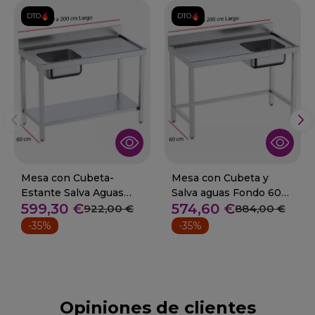
DTO.
DTO.
Mesa con Cubeta-
Mesa con Cubeta y
Estante Salva Aguas
Salva aguas Fondo 60
599,30 €
574,60 €
Fondo 60 cm De 100 a
cm. Dede 100 a 200 cm
922,00 €
884,00 €
200 cm
-35%
-35%
Opiniones de clientes