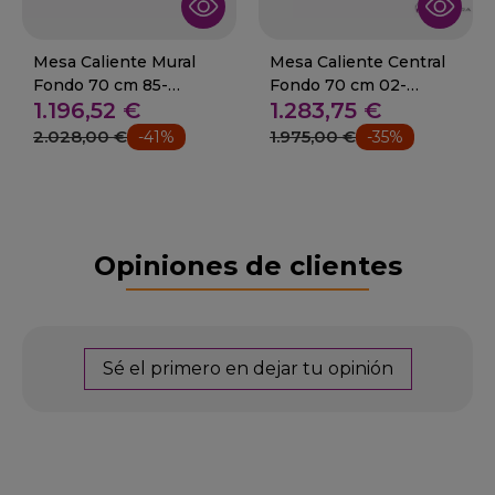
Mesa Caliente Mural
Mesa Caliente Central
Fondo 70 cm 85-
Fondo 70 cm 02-
1.196,52 €
1.283,75 €
MCA70-120M+
F0430110+
2.028,00 €
1.975,00 €
-41%
-35%
Opiniones de clientes
Sé el primero en dejar tu opinión