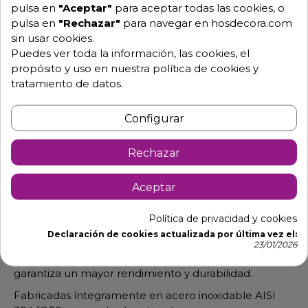
pulsa en
"Aceptar"
para aceptar todas las cookies, o
pulsa en
"Rechazar"
para navegar en hosdecora.com
sin usar cookies.
Pide tu presupuesto
Puedes ver toda la información, las cookies, el
propósito y uso en nuestra política de cookies y
tratamiento de datos.
Configurar
Rechazar
Descripción
Detalles de producto
Aceptar
Política de privacidad y cookies
Mesa caliente para cocinas con puertas correderas
Declaración de cookies actualizada por última vez el:
85-MCA60-120C+
23/01/2026
Sistema de refrigeración en el cuadro de control que
garantiza un mayor rendimiento y durabilidad.
Fabricadas íntegramente en acero inoxidable AISI