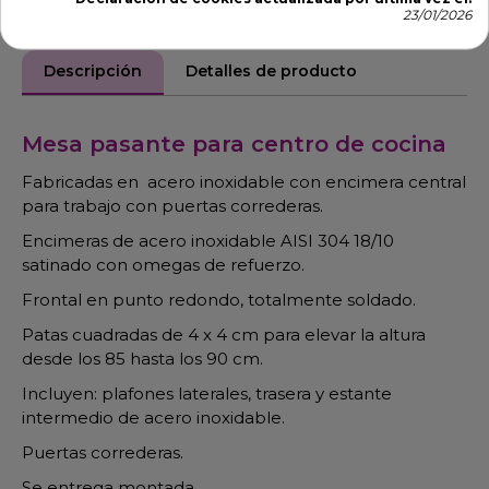
23/01/2026
Descripción
Detalles de producto
Mesa pasante para centro de cocina
Fabricadas en acero inoxidable con encimera central
para trabajo con puertas correderas.
Encimeras de acero inoxidable AISI 304 18/10
satinado con omegas de refuerzo.
Frontal en punto redondo, totalmente soldado.
Patas cuadradas de 4 x 4 cm para elevar la altura
desde los 85 hasta los 90 cm.
Incluyen: plafones laterales, trasera y estante
intermedio de acero inoxidable.
Puertas correderas.
Se entrega montada.