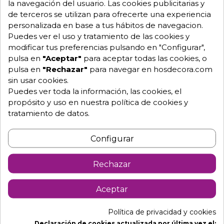
la navegación del usuario. Las cookies publicitarias y
de terceros se utilizan para ofrecerte una experiencia
Envío GRATUITO a partir de 500 € (IVA excl.)
personalizada en base a tus hábitos de navegacion.
Puedes ver el uso y tratamiento de las cookies y
Equipo de expertos a tu servicio.
modificar tus preferencias pulsando en "Configurar",
Garantía mínima de 1 año.
pulsa en
"Aceptar"
para aceptar todas las cookies, o
Pago 100% seguro.
Consulta tus dudas con nosotros.
pulsa en
"Rechazar"
para navegar en hosdecora.com
sin usar cookies.
976 25 59 91
Puedes ver toda la información, las cookies, el
info@hosdecora.com
propósito y uso en nuestra política de cookies y
tratamiento de datos.
Hablemos
Configurar
Pide tu presupuesto
Rechazar
Aceptar
Política de privacidad y cookies
Declaración de cookies actualizada por última vez el: