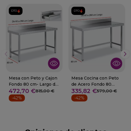
DTO.
DTO.
Mesa con Peto y Cajon
Mesa Cocina con Peto
Fondo 80 cm- Largo de
de Acero Fondo 80
472,70 €
335,82 €
60 a 280 cm
Desde 60 a 280 cm
815,00 €
579,00 €
-42%
-42%