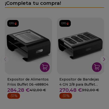
¡Completa tu compra!
DTO.
DTO.
Expositor de Alimentos
Expositor de Bandejas
Fríos Buffet 06-488804
4 GN 2/8 para Buffet
284,28 €
270,48 €
06-488808
412,00 €
392,00 €
-31%
-31%