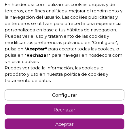
En hosdecora.com, utilizamos cookies propias y de
terceros, con fines analíticos, mejorar el rendimiento y
Descripción
Detalles de producto
la navegación del usuario. Las cookies publicitarias y
de terceros se utilizan para ofrecerte una experiencia
personalizada en base a tus hábitos de navegacion.
Expositor calentador de platos Línea Buffet Smart
Puedes ver el uso y tratamiento de las cookies y
06-488802
modificar tus preferencias pulsando en "Configurar",
Calentador de comida / Chafing dish para buffet.
pulsa en
"Aceptar"
para aceptar todas las cookies, o
pulsa en
"Rechazar"
para navegar en hosdecora.com
Descripción del producto:
sin usar cookies.
Expositor calentador de platos de buffet (chafing
Puedes ver toda la información, las cookies, el
dish) de sobremesa, diseñado para mantener
propósito y uso en nuestra política de cookies y
tratamiento de datos.
los alimentos calientes y listos para servir en eventos y
catering.
Configurar
Incorpora una placa calentadora eléctrica para
garantizar la conservación de la temperatura idónea.
Rechazar
Material de fabricación:
Soporte fabricado en melanina y cubeta en acero
Aceptar
inoxidable de alta calidad.