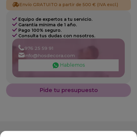
Envío GRATUITO a partir de 500 € (IVA excl.)
Equipo de expertos a tu servicio.
Garantía mínima de 1 año.
Pago 100% seguro.
Consulta tus dudas con nosotros.
976 25 59 91
info@hosdecora.com
Hablemos
Pide tu presupuesto