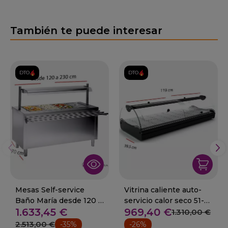
También te puede interesar
DTO.
DTO.
Mesas Self-service
Vitrina caliente auto-
Baño María desde 120 a
servicio calor seco 51-
1.633,45 €
969,40 €
230 cm.
SHS6L
1.310,00 €
2.513,00 €
-35%
-26%