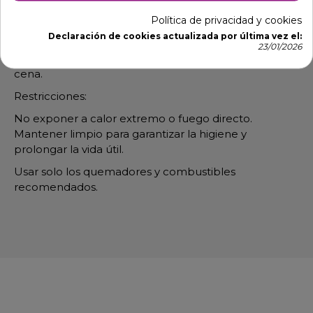
Política de privacidad y cookies
Uso recomendado:
Declaración de cookies actualizada por última vez el:
Ideal para pequeños buffets, hoteles y eventos de
23/01/2026
catering. Tanto a la hora del desayuno como de la
cena.
Restricciones:
No exponer a calor extremo o fuego directo.
Mantener limpio para garantizar la higiene y
prolongar la vida útil.
Usar solo los quemadores y combustibles
recomendados.