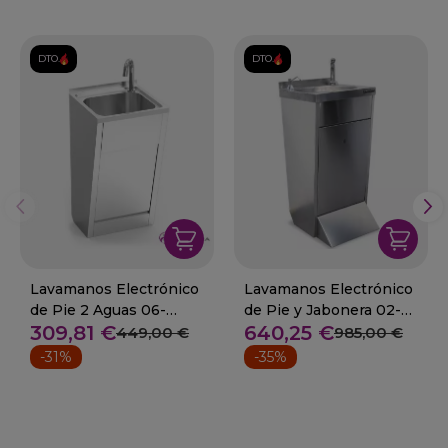
DTO.
DTO.
Lavamanos Electrónico
Lavamanos Electrónico
de Pie 2 Aguas 06-
de Pie y Jabonera 02-
309,81 €
640,25 €
061010
F0251301
449,00 €
985,00 €
-31%
-35%