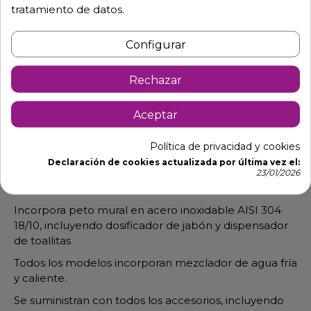
tratamiento de datos.
Configurar
Descripción
Detalles de producto
Rechazar
Lavamanos electrónico con
Aceptar
dosificador de jabón y toallitas.
Política de privacidad y cookies
Frontal con papelera compuesta por trampilla
Declaración de cookies actualizada por última vez el:
basculante y soporte para colocar una bolsa de
23/01/2026
basura.
Incorpora peto mural en acero inoxidable AISI 304
18/10, incluyendo dosificador de jabón y dispensador
de toallitas
Todos los modelos incorporan mezclador de agua fría
y caliente.
Se suministran con todos los accesorios, incluyendo