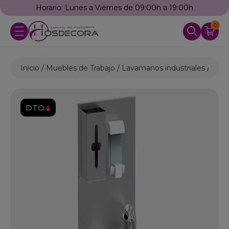
Horario: Lunes a Viernes de 09:00h a 19:00h
0
Inicio
Muebles de Trabajo
Lavamanos industriales
Lava
DTO.