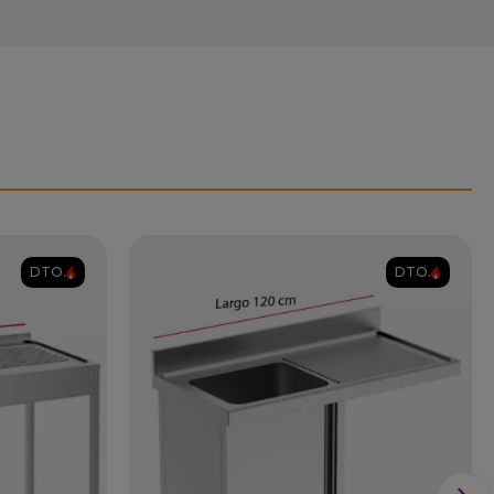
DTO.
DTO.