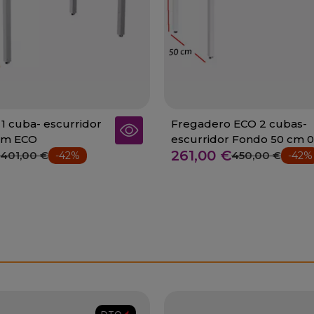
1 cuba- escurridor
Fregadero ECO 2 cubas-
cm ECO
escurridor Fondo 50 cm 0
261,00 €
FSD50120+
401,00 €
450,00 €
-42%
-42%