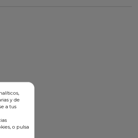
alíticos,
rias y de
se a tus
ias
kies, o pulsa