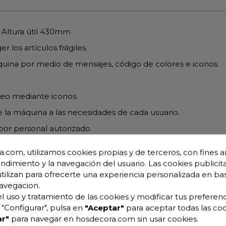
 Altura útil 430mm
los artículos frágiles.
quina por medio de mensajes, código de colores e iconos.
neo mediante iconos.
e la máquina a las necesidades de cada usuario.
por personal autorizado.
.com, utilizamos cookies propias y de terceros, con fines an
r eficacia.
endimiento y la navegación del usuario. Las cookies publicita
utilizan para ofrecerte una experiencia personalizada en ba
avegacion.
l uso y tratamiento de las cookies y modificar tus preferenc
"Configurar", pulsa en
"Aceptar"
para aceptar todas las coo
r"
para navegar en hosdecora.com sin usar cookies.
la cuba por principio de densidad.