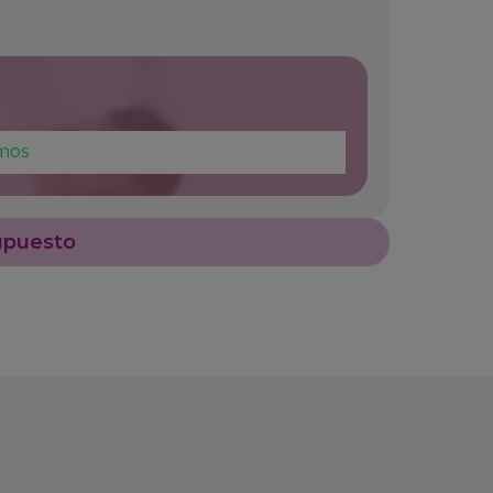
mos
upuesto