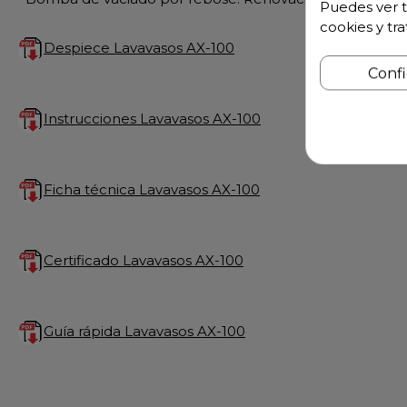
Puedes ver t
cookies y tr
Despiece Lavavasos AX-100
Conf
Instrucciones Lavavasos AX-100
Ficha técnica Lavavasos AX-100
Certificado Lavavasos AX-100
Guía rápida Lavavasos AX-100