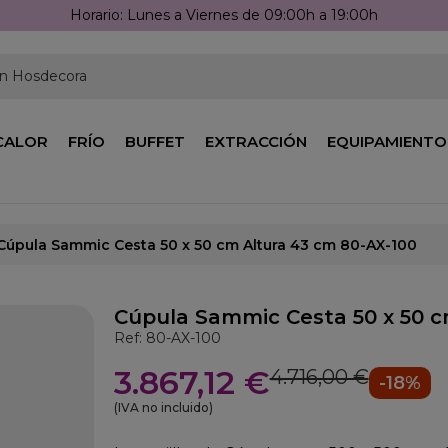
Llámanos: 976 25 59 91
en Hosdecora
CALOR
FRÍO
BUFFET
EXTRACCIÓN
EQUIPAMIENTO
Cúpula Sammic Cesta 50 x 50 cm Altura 43 cm 80-AX-100
Cúpula Sammic Cesta 50 x 50 c
Ref: 80-AX-100
3.867,12 €
4.716,00 €
-18%
(IVA no incluido)