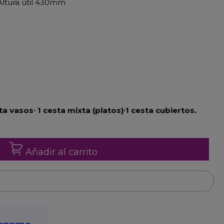
Altura útil 430mm
sta vasos
∙ 1 cesta mixta (platos
)∙1 cesta cubiertos.
Añadir al carrito