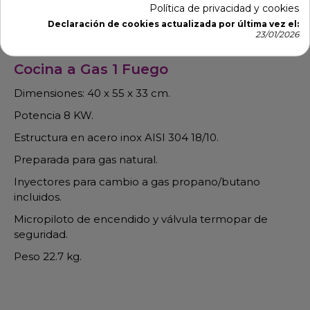
Política de privacidad y cookies
Descripción
Detalles de producto
Declaración de cookies actualizada por última vez el:
23/01/2026
Cocina a Gas 1 Fuego
Dimensiones: 40 x 55 x 33 cm.
Potencia 8 KW.
Estructura en acero inox AISI 304 18/10.
Preparada para gas natural.
Inyectores para cambio a gas propano/butano
incluidos.
Micropiloto de encendido y válvula termopar de
seguridad.
Peso 22.7 kg.