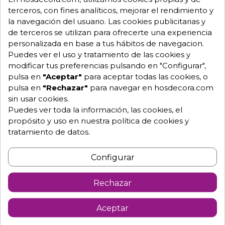
Envío GRATUITO a partir de 500 € (IVA excl.)
terceros, con fines analíticos, mejorar el rendimiento y
la navegación del usuario. Las cookies publicitarias y
Equipo de expertos a tu servicio.
de terceros se utilizan para ofrecerte una experiencia
Garantía mínima de 1 año.
Pago 100% seguro.
personalizada en base a tus hábitos de navegacion.
Consulta tus dudas con nosotros.
Puedes ver el uso y tratamiento de las cookies y
modificar tus preferencias pulsando en "Configurar",
976 25 59 91
pulsa en
"Aceptar"
para aceptar todas las cookies, o
info@hosdecora.com
pulsa en
"Rechazar"
para navegar en hosdecora.com
sin usar cookies.
Hablemos
Puedes ver toda la información, las cookies, el
propósito y uso en nuestra política de cookies y
tratamiento de datos.
Pide tu presupuesto
Configurar
Rechazar
Aceptar