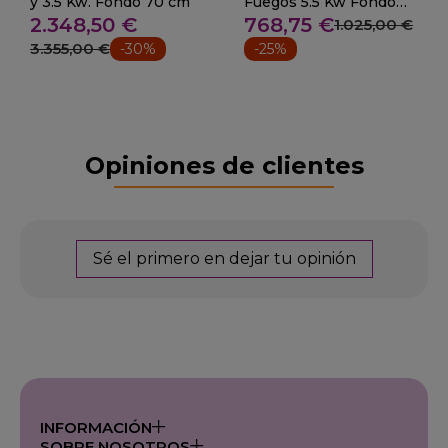
y 3.5 Kw. Fondo 70 cm
Fuegos 5.5 Kw Fondo
2.348,50 €
768,75 €
60 cm 09-CB2F600S
1.025,00 €
3.355,00 €
-30%
-25%
Opiniones de clientes
Sé el primero en dejar tu opinión
INFORMACIÓN
SOBRE NOSOTROS