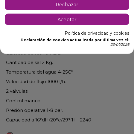
Descripción
Detalles de producto
Rechazar
Aceptar
Depurador de agua manual
Política de privacidad y cookies
Capacidad 16 Litros.
Declaración de cookies actualizada por última vez el:
Dimensiones: alto 60 cm x diámetro 19 cm.
23/01/2026
Cantidad de resina 11.2 L.
Cantidad de sal 2 Kg.
Temperatura del agua 4-25Cº.
Velocidad de flujo 1000 l/h.
2 válvulas.
Control manual.
Presión operativa 1-8 bar.
Capacidad a 16°dH/20°e/29°fH - 2240 l