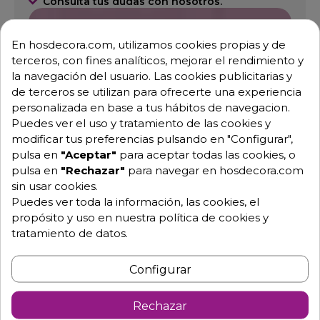
Consulta tus dudas con nosotros.
976 25 59 91
En hosdecora.com, utilizamos cookies propias y de
info@hosdecora.com
terceros, con fines analíticos, mejorar el rendimiento y
Hablemos
la navegación del usuario. Las cookies publicitarias y
de terceros se utilizan para ofrecerte una experiencia
personalizada en base a tus hábitos de navegacion.
Puedes ver el uso y tratamiento de las cookies y
Pide tu presupuesto
modificar tus preferencias pulsando en "Configurar",
pulsa en
"Aceptar"
para aceptar todas las cookies, o
pulsa en
"Rechazar"
para navegar en hosdecora.com
sin usar cookies.
Puedes ver toda la información, las cookies, el
propósito y uso en nuestra política de cookies y
tratamiento de datos.
Configurar
Descripción
Detalles de producto
Rechazar
AFILADOR DE CUCHILLOS