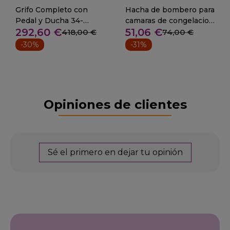
Grifo Completo con
Hacha de bombero para
Pedal y Ducha 34-
camaras de congelacion
292,60 €
51,06 €
542915+ducha
06-042004
418,00 €
74,00 €
-30%
-31%
Opiniones de clientes
Sé el primero en dejar tu opinión