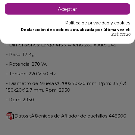
PROFESIONAL 448306
Aceptar
Afiladora Profesional para todo tipo de herramientas
Política de privacidad y cookies
de trabajo con carcasa de acero. Motor silencioso.
Declaración de cookies actualizada por última vez el:
23/01/2026
Incluye muelas y protectores.
- Dimensiones: Largo 415 x Ancho 260 x Alto 245
- Peso: 12 Kg.
- Potencia: 270 W.
- Tensión: 220 V 50 Hz.
- Diámetro de Muela Ø 200x40x20 mm. Rpm:134 / Ø
150x20x12.7 mm. Rpm: 2950
- Rpm: 2950
Datos tÃ©cnicos de Afilador de cuchillos 448306