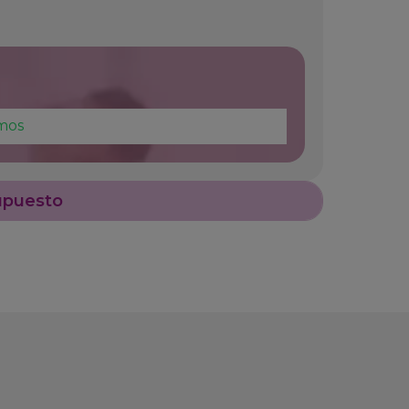
mos
upuesto