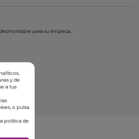
desmontable para su limpieza.
alíticos,
rias y de
se a tus
ias
kies, o pulsa
a política de