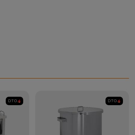
DTO.
DTO.