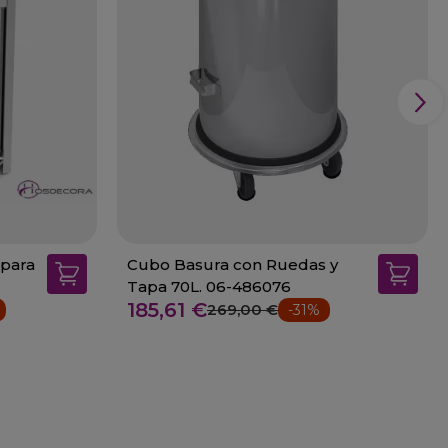
 para
Cubo Basura con Ruedas y
Tapa 70L. 06-486076
185,61 €
269,00 €
-31%