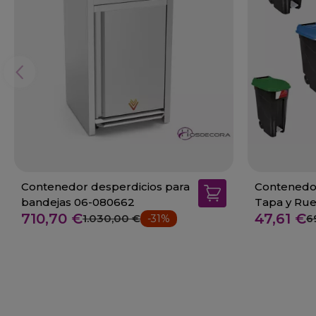
Contenedor desperdicios para
Contenedo
bandejas 06-080662
Tapa y Rue
710,70 €
47,61 €
1.030,00 €
6
-31%