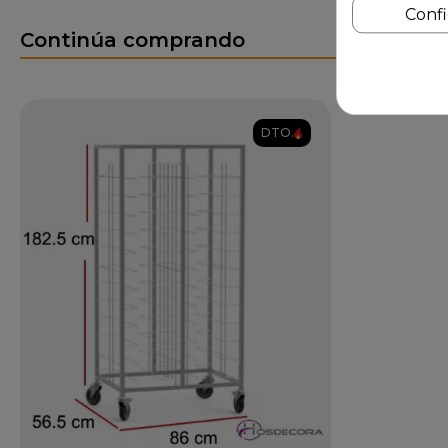
Conf
Continúa comprando
DTO.