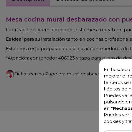
Mesa cocina mural desbarazado con pu
Fabricada en acero inoxidable, esta mesa mural con pu
Es ideal para su instalación tanto en cocinas profesionale
Esta mesa está preparada para alojar contenedores de 
*Atención: contenedor 486023 y tapa para el aro de des
En hosdecora
Ficha técnica Papelera mural desbarazado
mejorar el r
terceros se 
hábitos de n
Puedes ver e
pulsando en 
en
"Rechaza
Puedes ver t
cookies y tr