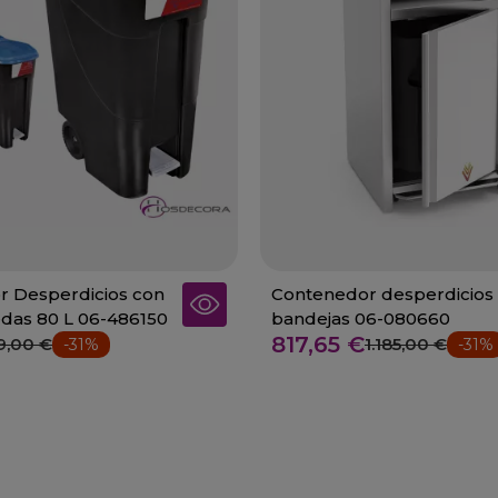
r Desperdicios con
Contenedor desperdicios
das 80 L 06-486150
bandejas 06-080660
817,65 €
9,00 €
1.185,00 €
-31%
-31%