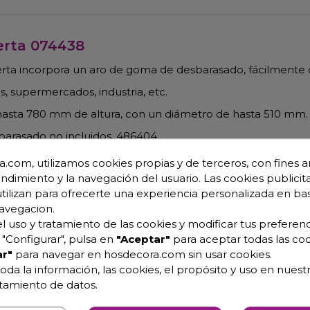
erta 074438
erta incorpora un aro de goma de desbarasado, fácilmente 
s, supermercados, industria, etc.
hasta 780 mm de altura, con un diámetro de hasta 510 mm.
barasado no incluidos. 486404
.com, utilizamos cookies propias y de terceros, con fines an
endimiento y la navegación del usuario. Las cookies publicita
utilizan para ofrecerte una experiencia personalizada en ba
avegacion.
l uso y tratamiento de las cookies y modificar tus preferenc
"Configurar", pulsa en
"Aceptar"
para aceptar todas las coo
r"
para navegar en hosdecora.com sin usar cookies.
oda la información, las cookies, el propósito y uso en nuestr
atamiento de datos.