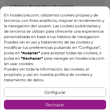
Equipo de expertos a tu servicio.
Garantía mínima de 1 año.
En hosdecora.com, utilizamos cookies propias y de
Pago 100% seguro.
Consulta tus dudas con nosotros.
terceros, con fines analíticos, mejorar el rendimiento y
la navegación del usuario. Las cookies publicitarias y
976 25 59 91
de terceros se utilizan para ofrecerte una experiencia
info@hosdecora.com
personalizada en base a tus hábitos de navegacion.
Puedes ver el uso y tratamiento de las cookies y
Hablemos
modificar tus preferencias pulsando en "Configurar",
pulsa en
"Aceptar"
para aceptar todas las cookies, o
pulsa en
"Rechazar"
para navegar en hosdecora.com
Pide tu presupuesto
sin usar cookies.
Puedes ver toda la información, las cookies, el
propósito y uso en nuestra política de cookies y
tratamiento de datos.
Configurar
Rechazar