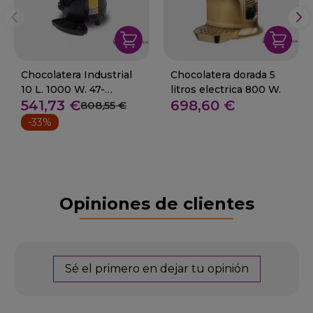
Chocolatera Industrial
Chocolatera dorada 5
10 L. 1000 W. 47-
litros electrica 800 W.
541,73 €
698,60 €
HCM10L
808,55 €
-33%
Opiniones de clientes
Sé el primero en dejar tu opinión