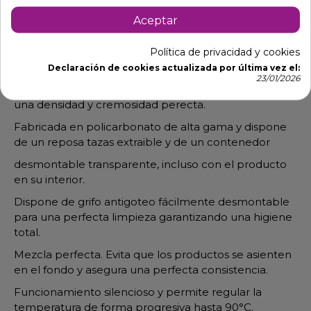
Descripción
Detalles de producto
Aceptar
Chocolatera ideal para mezclar y calentar cualquier
Política de privacidad y cookies
tipo de bebida (té, café, leche, etc.)
Declaración de cookies actualizada por última vez el:
23/01/2026
y en especial chocolate, al que le aseguran siempre
una densidad y cremosidad perecta.
Fabricada en policarbonato de alta gama y dispone
de un reposa tazas extraible y de un contenedor
desmontable transparente, incluso con el producto
en su interior.
Dispone de grifo antigoteo fácilmente desmontable
para una perfecta limpieza garantizando una higiene
total.
Mezcla perfecta. Evita que los productos se asienten
en el fondo y asegura una perfecta consistencia.
Funcionamiento silencioso y permite regular la
temperatura de forma progresiva hasta 90°C.