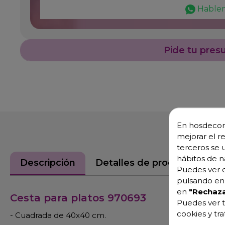
Hable
Pide tu pres
En hosdecora
mejorar el r
terceros se 
hábitos de n
Descripción
Detalles de producto
Puedes ver e
pulsando en 
en
"Rechaza
Cesta para platos 970693
Puedes ver t
cookies y tr
- Cuadrada de 40x40 cm.