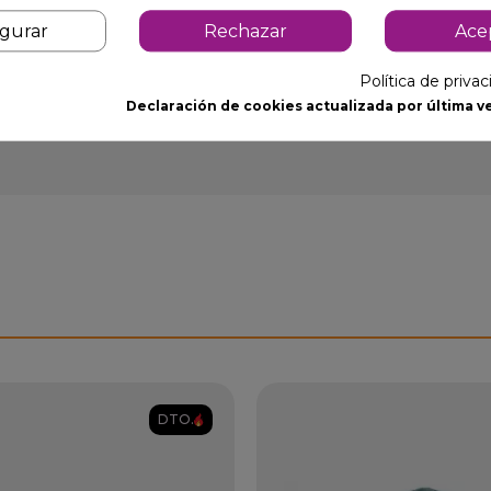
igurar
Rechazar
Ace
Política de priva
Declaración de cookies actualizada por última ve
DTO.