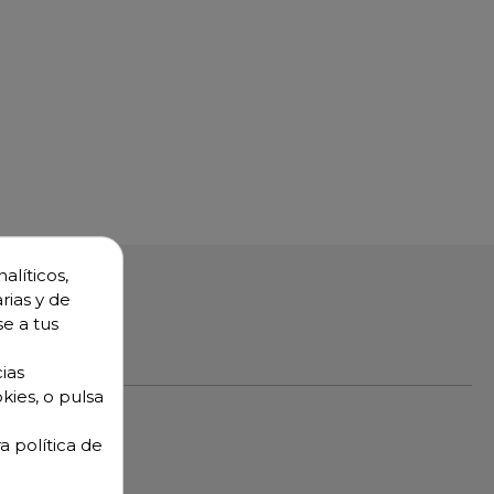
alíticos,
rias y de
se a tus
ias
kies, o pulsa
a política de