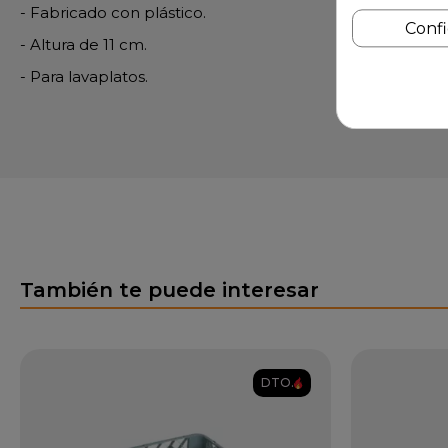
- Fabricado con plástico.
Conf
- Altura de 11 cm.
- Para lavaplatos.
También te puede interesar
DTO.