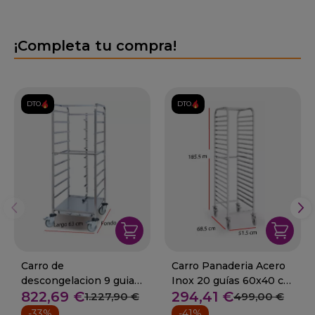
¡Completa tu compra!
DTO.
DTO.
Carro de
Carro Panaderia Acero
descongelacion 9 guias
Inox 20 guías 60x40 cm
822,69 €
294,41 €
GN 1/1
85-CPAD-64
1.227,90 €
499,00 €
-33%
-41%