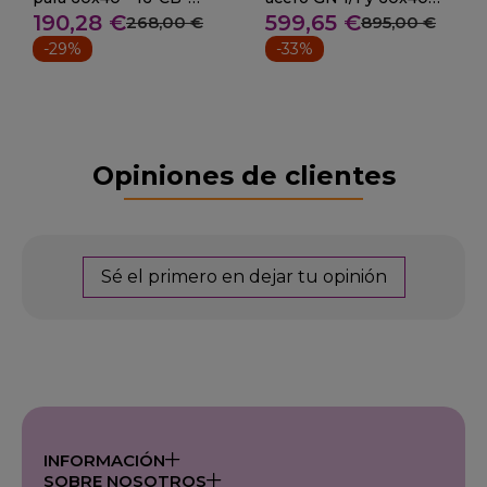
190,28 €
599,65 €
156040
P80600
268,00 €
895,00 €
-29%
-33%
Opiniones de clientes
Sé el primero en dejar tu opinión
INFORMACIÓN
SOBRE NOSOTROS