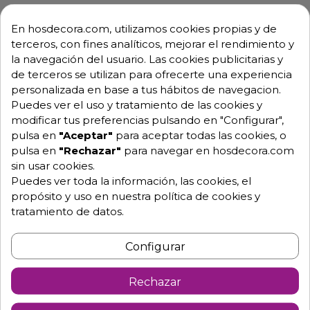
En hosdecora.com, utilizamos cookies propias y de
Descripción
Detalles de producto
terceros, con fines analíticos, mejorar el rendimiento y
la navegación del usuario. Las cookies publicitarias y
Descargables
de terceros se utilizan para ofrecerte una experiencia
personalizada en base a tus hábitos de navegacion.
Carro para descogelación en cocinas
Puedes ver el uso y tratamiento de las cookies y
modificar tus preferencias pulsando en "Configurar",
P80810
pulsa en
"Aceptar"
para aceptar todas las cookies, o
El carro con guías de descongelación está diseñado
pulsa en
"Rechazar"
para navegar en hosdecora.com
para gestionar eficazmente sus necesidades de
sin usar cookies.
descongelación
Puedes ver toda la información, las cookies, el
propósito y uso en nuestra política de cookies y
al tiempo que ahorra un valioso espacio en la cocina.
tratamiento de datos.
Este carro proporciona una configuración organizada
y cómoda con 9 niveles para sostener los alimentos
Configurar
mientras
se descongelan, permitiendo el flujo de aire
Rechazar
alrededor de cada artículo para garantizar una
descongelación uniforme y segura.