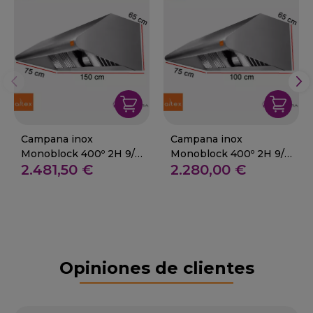
Campana inox
Campana inox
Monoblock 400º 2H 9/9
Monoblock 400º 2H 9/9
2.481,50 €
2.280,00 €
3/4 de 150 x 75 cm.
3/4 de 100 x 75 cm
Opiniones de clientes