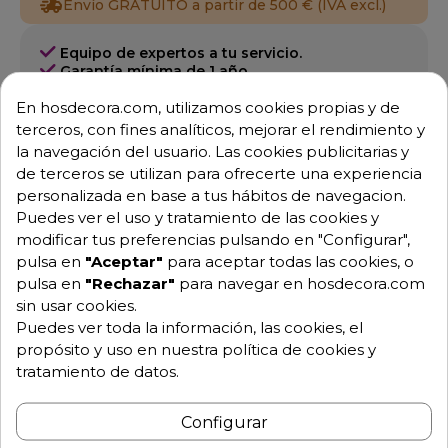
Envío GRATUITO a partir de 500 € (IVA excl.)
Equipo de expertos a tu servicio.
Garantía mínima de 1 año.
Pago 100% seguro.
En hosdecora.com, utilizamos cookies propias y de
Consulta tus dudas con nosotros.
terceros, con fines analíticos, mejorar el rendimiento y
976 25 59 91
la navegación del usuario. Las cookies publicitarias y
info@hosdecora.com
de terceros se utilizan para ofrecerte una experiencia
personalizada en base a tus hábitos de navegacion.
Hablemos
Puedes ver el uso y tratamiento de las cookies y
modificar tus preferencias pulsando en "Configurar",
pulsa en
"Aceptar"
para aceptar todas las cookies, o
pulsa en
"Rechazar"
para navegar en hosdecora.com
Pide tu presupuesto
sin usar cookies.
Puedes ver toda la información, las cookies, el
propósito y uso en nuestra política de cookies y
tratamiento de datos.
Configurar