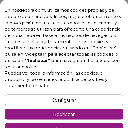
En hosdecora.com, utilizamos cookies propias y de
terceros, con fines analíticos, mejorar el rendimiento y
la navegación del usuario. Las cookies publicitarias y
de terceros se utilizan para ofrecerte una experiencia
personalizada en base a tus hábitos de navegacion.
Puedes ver el uso y tratamiento de las cookies y
modificar tus preferencias pulsando en "Configurar",
Descripción
Detalles de producto
pulsa en
"Aceptar"
para aceptar todas las cookies, o
pulsa en
"Rechazar"
para navegar en hosdecora.com
sin usar cookies.
Balanza profesional gran resolución y
Puedes ver toda la información, las cookies, el
propósito y uso en nuestra política de cookies y
una gran calidad precio
tratamiento de datos.
Pesa hasta 30 kilos en tramos de 2 gramos.
En los modelos con conexión (modelo negro): Salida
Configurar
RS-232 para conectar nuestras impresoras, un PC o
un TPV
Rechazar
Posibilidad de conexión a impresora externa tanto a
cable como a wifi