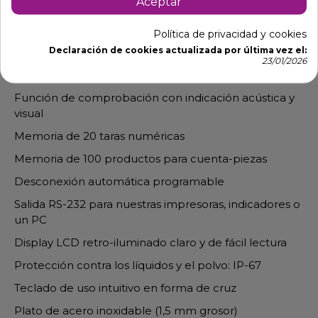
Aceptar
Posibilidad de conexión a TPV (solo hace falta un
Política de privacidad y cookies
cable RS-232)
Declaración de cookies actualizada por última vez el:
4 niveles de función auto-hold para pesar objetos
23/01/2026
grandes
Función de comprobación con indicación acústica y
visual
Memoria de 20 taras numéricas
Memoria de 100 productos para cuenta-piezas
Desconexión automática programable
Salida RS-232 para nuestras impresoras, indicadores o
un PC
Display LCD retro-iluminado claro y de fácil lectura
Protección contra los líquidos y el polvo: IP-67
Teclado de uso intuitivo en forma de cruz
Plato de acero inoxidable (1,5 mm grosor)