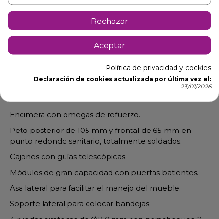
Rechazar
Aceptar
Política de privacidad y cookies
Descripción
Detalles de producto
Declaración de cookies actualizada por última vez el:
23/01/2026
Mesa servicio de terrazas en acero inox
Encimera con omegas de refuerzo.
Peto posterior de 105 mm y frontal de 65 mm en
punto redondo sanitario, totalmente soldados.
Cajones con guías telescópicas.
Módulos de gran capacidad con puertas batientes.
Asa lateral para facilitar el manejo del mueble.
Soporte lateral para colocar bandejas.