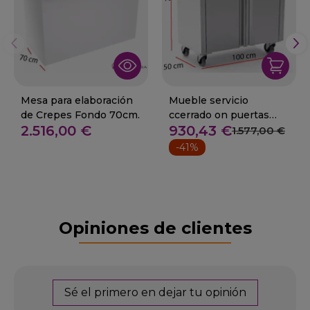
Mesa para elaboración
Mueble servicio
de Crepes Fondo 70cm.
ccerrado on puertas
2.516,00 €
930,43 €
100 cm 2 cajones 85-
1.577,00 €
MTC50-100
-41%
Opiniones de clientes
Sé el primero en dejar tu opinión