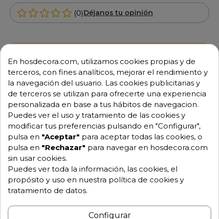
(0)
Déjanos tu opinión
Envío GRATUITO a partir de 500 € (IVA excl.)
En hosdecora.com, utilizamos cookies propias y de
terceros, con fines analíticos, mejorar el rendimiento y
Equipo de expertos a tu servicio.
la navegación del usuario. Las cookies publicitarias y
Garantía mínima de 1 año.
Pago 100% seguro.
de terceros se utilizan para ofrecerte una experiencia
Consulta tus dudas con nosotros.
personalizada en base a tus hábitos de navegacion.
Puedes ver el uso y tratamiento de las cookies y
976 25 59 91
modificar tus preferencias pulsando en "Configurar",
info@hosdecora.com
pulsa en
"Aceptar"
para aceptar todas las cookies, o
pulsa en
"Rechazar"
para navegar en hosdecora.com
Hablemos
sin usar cookies.
Puedes ver toda la información, las cookies, el
propósito y uso en nuestra política de cookies y
Pide tu presupuesto
tratamiento de datos.
Configurar