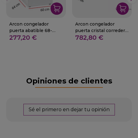
Arcon congelador
Arcon congelador
puerta abatible 68-
puerta cristal corredera
277,20 €
782,80 €
COH-110-FM
352L 230 W.
Opiniones de clientes
Sé el primero en dejar tu opinión