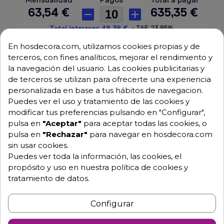
En hosdecora.com, utilizamos cookies propias y de
Envío GRATUITO a partir de 500 € (IVA excl.)
terceros, con fines analíticos, mejorar el rendimiento y
la navegación del usuario. Las cookies publicitarias y
de terceros se utilizan para ofrecerte una experiencia
Equipo de expertos a tu servicio.
Garantía mínima de 1 año.
personalizada en base a tus hábitos de navegacion.
Pago 100% seguro.
Puedes ver el uso y tratamiento de las cookies y
Consulta tus dudas con nosotros.
modificar tus preferencias pulsando en "Configurar",
pulsa en
"Aceptar"
para aceptar todas las cookies, o
976 25 59 91
pulsa en
"Rechazar"
para navegar en hosdecora.com
info@hosdecora.com
sin usar cookies.
Hablemos
Puedes ver toda la información, las cookies, el
propósito y uso en nuestra política de cookies y
tratamiento de datos.
Pide tu presupuesto
Configurar