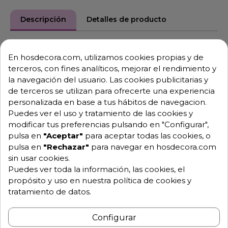
Descripción
Detalles de producto
Mesa de trabajo de acero inoxidable
En hosdecora.com, utilizamos cookies propias y de
con 4 cajones
terceros, con fines analíticos, mejorar el rendimiento y
la navegación del usuario. Las cookies publicitarias y
Mesa mural de 4 cajones 600x500x850 mm.
de terceros se utilizan para ofrecerte una experiencia
personalizada en base a tus hábitos de navegacion.
Descripción detallada:
Puedes ver el uso y tratamiento de las cookies y
Mesa de trabajo pensada para maximizar la
modificar tus preferencias pulsando en "Configurar",
capacidad de almacenamiento sin comprometer la
pulsa en
"Aceptar"
para aceptar todas las cookies, o
superficie de preparación.
pulsa en
"Rechazar"
para navegar en hosdecora.com
sin usar cookies.
Su estructura con patas regulables asegura
Puedes ver toda la información, las cookies, el
estabilidad y correcta nivelación en cualquier
propósito y uso en nuestra política de cookies y
instalación.
tratamiento de datos.
Los cuatro cajones permiten una organización
eficiente del material de trabajo.
Configurar
El peto posterior evita la acumulación de suciedad