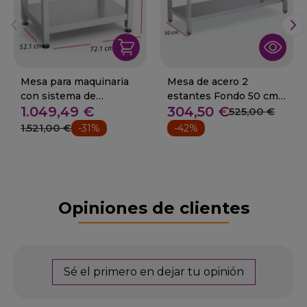
Mesa para maquinaria
Mesa de acero 2
con sistema de
estantes Fondo 50 cm.
1.049,49 €
304,50 €
elevación -06-074470
Desde 60 cm
525,00 €
1.521,00 €
-31%
-42%
Opiniones de clientes
Sé el primero en dejar tu opinión