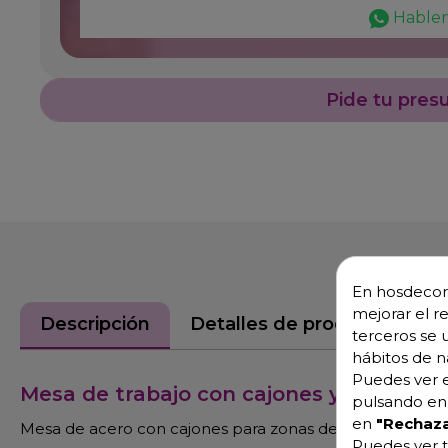
Hable
Pide tu pres
En hosdecora
mejorar el r
Descripción
Detalles de producto
terceros se 
hábitos de n
Puedes ver e
Mesa de trabajo con cajones y estante 
pulsando en 
en
"Rechaza
Mesa de acero con cajones para zonas de trabajo
Puedes ver t