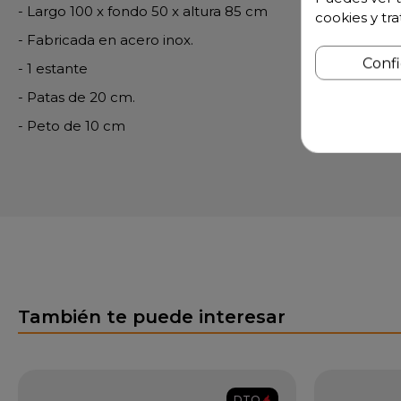
- Largo 100 x fondo 50 x altura 85 cm
cookies y tr
- Fabricada en acero inox.
Conf
- 1 estante
- Patas de 20 cm.
- Peto de 10 cm
También te puede interesar
DTO.