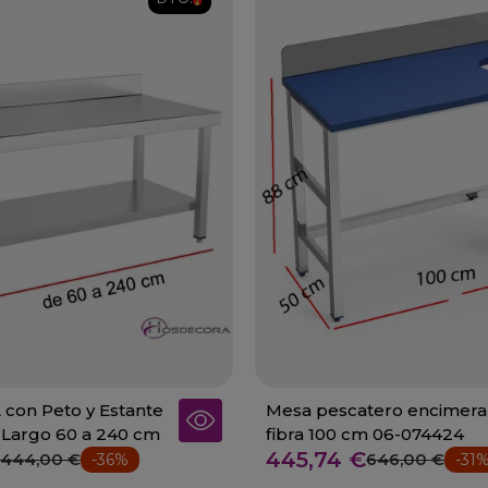
con Peto y Estante
Mesa pescatero encimera
 Largo 60 a 240 cm
fibra 100 cm 06-074424
445,74 €
444,00 €
646,00 €
-36%
-31