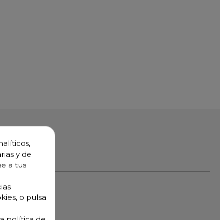
alíticos,
rias y de
se a tus
ias
kies, o pulsa
a política de