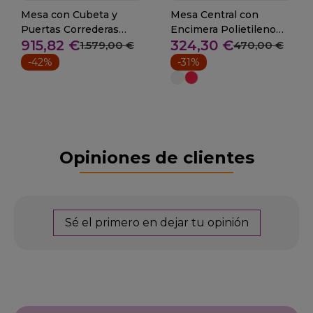
Mesa con Cubeta y
Mesa Central con
Puertas Correderas
Encimera Polietileno
915,82 €
324,30 €
Fondo 60 cm
Fondo 60cm 06-071408
1.579,00 €
470,00 €
-42%
-31%
Opiniones de clientes
Sé el primero en dejar tu opinión