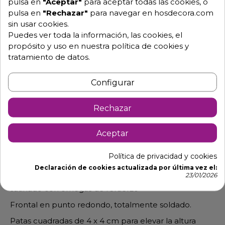
pulsa en
"Aceptar"
para aceptar todas las cookies, o
pulsa en
"Rechazar"
para navegar en hosdecora.com
sin usar cookies.
Puedes ver toda la información, las cookies, el
propósito y uso en nuestra política de cookies y
tratamiento de datos.
Configurar
Descripción
Detalles de producto
Rechazar
Mesa centro de cocinas con encimera
Aceptar
central
Política de privacidad y cookies
Puertas correderas de acero inoxidable fondo 60 cm
Declaración de cookies actualizada por última vez el:
23/01/2026
Encimeras de acero inoxidable AISI 304 18/10
satinado con omegas de refuerzo
Frontal en punto redondo, totalmente soldado.
Patas cuadradas de 4 x 4 cm para elevar la altura