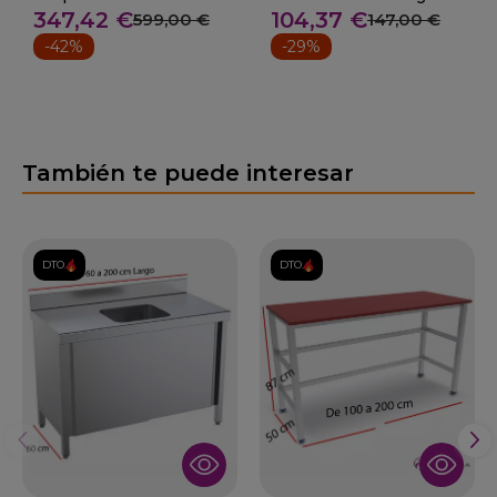
347,42 €
104,37 €
40cm.
CS-8654/2
599,00 €
147,00 €
-42%
-29%
También te puede interesar
DTO.
DTO.