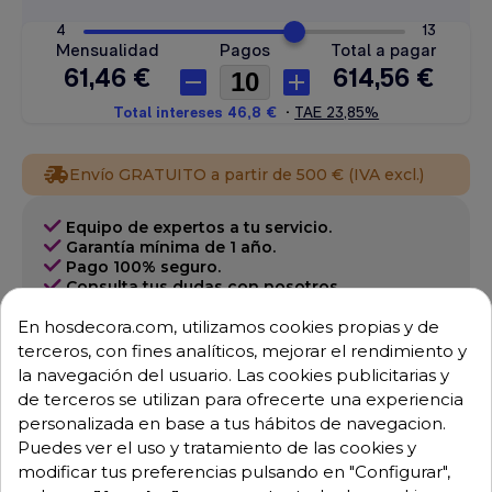
Envío GRATUITO a partir de 500 € (IVA excl.)
Equipo de expertos a tu servicio.
Garantía mínima de 1 año.
Pago 100% seguro.
Consulta tus dudas con nosotros.
En hosdecora.com, utilizamos cookies propias y de
976 25 59 91
terceros, con fines analíticos, mejorar el rendimiento y
info@hosdecora.com
la navegación del usuario. Las cookies publicitarias y
Hablemos
de terceros se utilizan para ofrecerte una experiencia
personalizada en base a tus hábitos de navegacion.
Puedes ver el uso y tratamiento de las cookies y
modificar tus preferencias pulsando en "Configurar",
Pide tu presupuesto