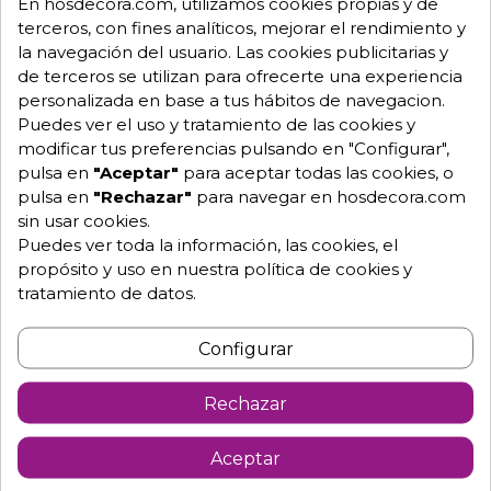
En hosdecora.com, utilizamos cookies propias y de
terceros, con fines analíticos, mejorar el rendimiento y
la navegación del usuario. Las cookies publicitarias y
de terceros se utilizan para ofrecerte una experiencia
personalizada en base a tus hábitos de navegacion.
Puedes ver el uso y tratamiento de las cookies y
modificar tus preferencias pulsando en "Configurar",
pulsa en
"Aceptar"
para aceptar todas las cookies, o
pulsa en
"Rechazar"
para navegar en hosdecora.com
sin usar cookies.
Puedes ver toda la información, las cookies, el
propósito y uso en nuestra política de cookies y
tratamiento de datos.
Configurar
Carro para lavanderia de rejilla 212L - 51x80 cm. CV-212
Rechazar
Ref: 32-CV-212
353,64 €
421,00 €
-16%
Aceptar