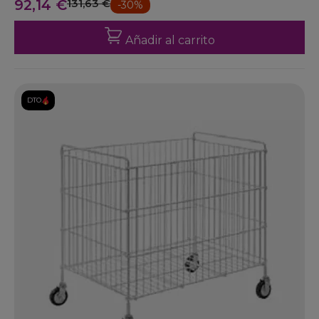
92,14 €
131,63 €
-30%
Añadir al carrito
DTO.