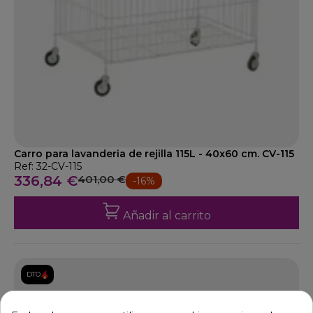
Carro para lavanderia de rejilla 115L - 40x60 cm. CV-115
Ref: 32-CV-115
336,84 €
401,00 €
-16%
Añadir al carrito
DTO.