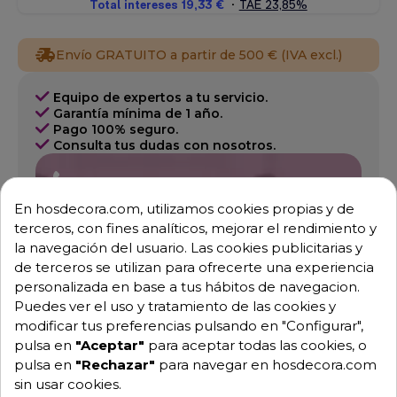
Envío GRATUITO a partir de 500 € (IVA excl.)
Equipo de expertos a tu servicio.
Garantía mínima de 1 año.
Pago 100% seguro.
Consulta tus dudas con nosotros.
976 25 59 91
info@hosdecora.com
En hosdecora.com, utilizamos cookies propias y de
terceros, con fines analíticos, mejorar el rendimiento y
Hablemos
la navegación del usuario. Las cookies publicitarias y
de terceros se utilizan para ofrecerte una experiencia
personalizada en base a tus hábitos de navegacion.
Pide tu presupuesto
Puedes ver el uso y tratamiento de las cookies y
modificar tus preferencias pulsando en "Configurar",
pulsa en
"Aceptar"
para aceptar todas las cookies, o
pulsa en
"Rechazar"
para navegar en hosdecora.com
sin usar cookies.