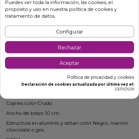
Puedes ver toda la información, las cookies, el
propósito y uso en nuestra política de cookies y
tratamiento de datos.
Descripción
Detalles de producto
Configurar
Sofá de una persona con cojin modelo
Rechazar
Sitges
Aceptar
Fabricado su estructura en aluminio de alta calidad.
Ideal para terrazas y jardines con piscina, con estilo y
Política de privacidad y cookies
dotado de ligereza y resistencia.
Declaración de cookies actualizada por última vez el:
23/01/2026
Medidas: 72 x 66 x 68 cm. Altura asiento 43 cm.
Cojines color Crudo.
Ancho de brazo 10 cm.
Estructura en aluminio y rattan color Negro, marrón
chocolate o gris