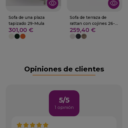
Sofa de una plaza
Sofa de terraza de
tapizado 29-Mula
rattan con cojines 26-
301,00 €
259,40 €
Villamuriel
Opiniones de clientes
5/5
1 opinión