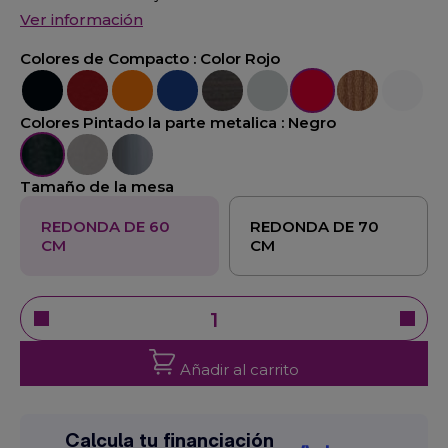
Ver información
Colores de Compacto :
Color Rojo
Color Negro
Color Burdeos
Color Naranja
Color Azul
Color Wengué
Color Gris
Color Rojo
Color Pino Viej
Color Bl
Colores Pintado la parte metalica :
Negro
Negro
Gris
Exposi-Cromo
Tamaño de la mesa
REDONDA DE 60
REDONDA DE 70
CM
CM
Añadir al carrito