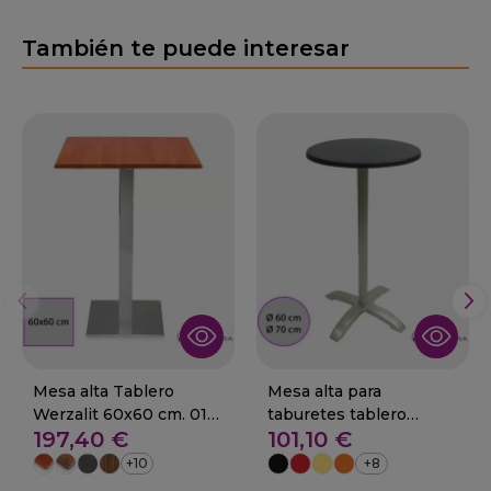
También te puede interesar
Mesa alta Tablero
Mesa alta para
Werzalit 60x60 cm. 01-
taburetes tablero
197,40 €
101,10 €
CORBERA
werzalit 29-Torreon
mate
+10
+8