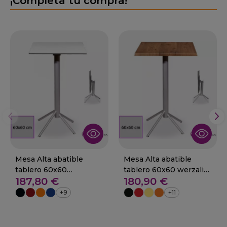
¡Completa tu compra!
Mesa Alta abatible
Mesa Alta abatible
tablero 60x60
tablero 60x60 werzalit
187,80 €
180,90 €
compacto 29-NIEBLA
29-NIEBLA
+9
+11