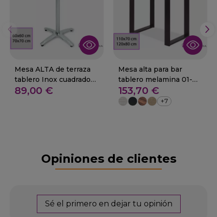
Mesa ALTA de terraza
Mesa alta para bar
tablero Inox cuadrado
tablero melamina 01-
89,00 €
153,70 €
29-SELVA
Noez
+7
Opiniones de clientes
Sé el primero en dejar tu opinión