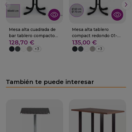
Mesa alta cuadrada de
Mesa alta tablero
bar tablero compacto
compact redondo 01-
128,70 €
135,00 €
01-Salceda
Salceda
+3
+3
También te puede interesar