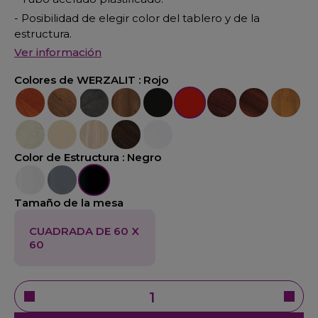
- Posibilidad de elegir color del tablero y de la
estructura.
Ver información
Colores de WERZALIT :
Rojo
Calvados
Colorado
Cemento
Nogal Cañon
Negro
Rojo
Mogan
Nogal
Pino
Marmol Golden
Seringa
Velur
Wengue
Blanco
Color de Estructura :
Negro
Blanco
Aluminio
Negro
Tamaño de la mesa
CUADRADA DE 60 X
60