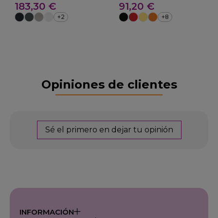
183,30 €
91,20 €
RUEDA
werzalit 29- Mallorca
+2
+8
Opiniones de clientes
Sé el primero en dejar tu opinión
INFORMACIÓN