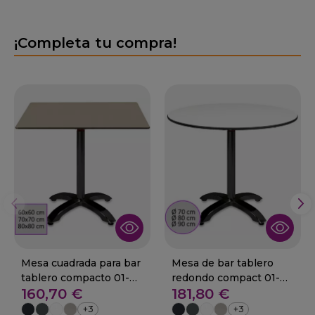
¡Completa tu compra!
Mesa cuadrada para bar
Mesa de bar tablero
tablero compacto 01-
redondo compact 01-
160,70 €
181,80 €
ROJALES
ROJALES
+3
+3