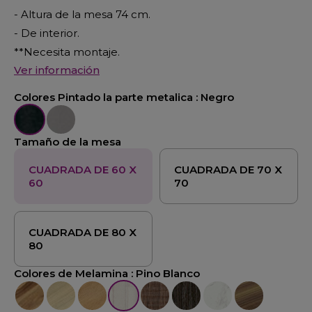
- Altura de la mesa 74 cm.
- De interior.
**Necesita montaje.
Ver información
Colores Pintado la parte metalica :
Negro
Negro
Gris
Tamaño de la mesa
CUADRADA DE 60 X
CUADRADA DE 70 X
60
70
CUADRADA DE 80 X
80
Colores de Melamina :
Pino Blanco
Nogal
Olmo
Roble
Pino Blanco
Roble Ingles
Evano
Marmol Blanco
Moka