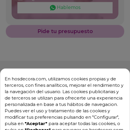
Hablemos
Pide tu presupuesto
En hosdecora.com, utilizamos cookies propias y de
terceros, con fines analíticos, mejorar el rendimiento y
Descripción
Detalles de producto
la navegación del usuario. Las cookies publicitarias y
de terceros se utilizan para ofrecerte una experiencia
personalizada en base a tus hábitos de navegacion.
Mesa Rojales para salon comedor
Puedes ver el uso y tratamiento de las cookies y
Base de aluminio fundido plastificado y tubo acerado.
modificar tus preferencias pulsando en "Configurar",
pulsa en
"Aceptar"
para aceptar todas las cookies, o
También se pueden servir tableros de madera,
pulsa en
"Rechazar"
para navegar en hosdecora.com