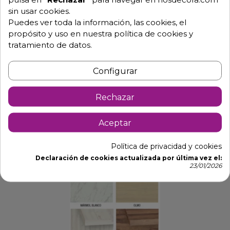
Werzalit y compacto, consultar.
sin usar cookies.
Tablero Melamina 60x60, 70x70 y 80x80 cm.
Puedes ver toda la información, las cookies, el
propósito y uso en nuestra política de cookies y
Altura de la mesa 74 cm
tratamiento de datos.
De interior
**Necesita montaje
Configurar
Para mas información no dude en ponerse en
contacto con nosotros y le resolveremos todas las
Rechazar
dudas.
Aceptar
Roma 4
Política de privacidad y cookies
Declaración de cookies actualizada por última vez el:
23/01/2026