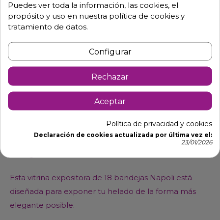
Puedes ver toda la información, las cookies, el
propósito y uso en nuestra política de cookies y
tratamiento de datos.
Configurar
Descripción
Detalles de producto
Rechazar
Aceptar
Vitrina para helado con cristal curvo 18 cubetas de
Helado 5 L.
Política de privacidad y cookies
Declaración de cookies actualizada por última vez el:
Expositor de helado de alta gama que realmente te
23/01/2026
distinga, la Millennium LX18 es la elección ideal.
Esta vitrina
expositora de 18 bandejas Napoli está
diseñada para exponer tu
helado de la forma más
elegante posible.