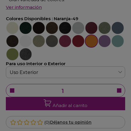
Ver información
Colores Disponibles :
Naranja-49
Crema-22
Verde-23
Marrón-25
Oxido-26
Negro-27
Plata-29
Burdeos-30
Verde-32
Azúl-33
Bronce-34
Blanco-36
Cava-38
Natural-48
Fucsia-40
Rojo-47
Naranja-49
Violeta-42
Azúl-52
Verde-45
Gris-21
Para uso Interior o Exterior
Añadir al carrito
(0)
Déjanos tu opinión