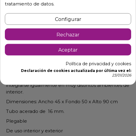
tratamiento de datos.
Configurar
Rechazar
Descripción
Detalles de producto
Aceptar
Silla de respaldo alto plegable en
Política de privacidad y cookies
forja elegante, fina.
Declaración de cookies actualizada por última vez el:
23/01/2026
Gracias a su versatilidad y estilo minimalista, puede
integrarse igualmente en muy distintos ambientes de
interior.
Dimensiones: Ancho 45 x Fondo 50 x Alto 90 cm
Tubo acerado de 16 mm.
Plegable
De uso interior y exterior