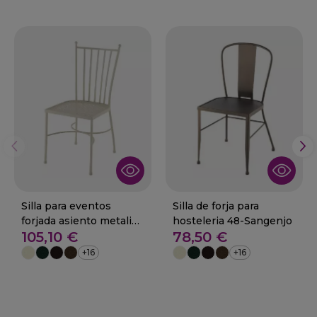
Silla para eventos
Silla de forja para
forjada asiento metalico
hosteleria 48-Sangenjo
105,10 €
78,50 €
48-Viladecans
+16
+16