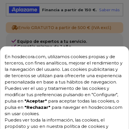
Envío GRATUITO a partir de 500 € (IVA excl.)
Equipo de expertos a tu servicio.
Garantía mínima de 1 año.
Pago 100% seguro.
En hosdecora.com, utilizamos cookies propias y de
Consulta tus dudas con nosotros.
terceros, con fines analíticos, mejorar el rendimiento y
976 25 59 91
la navegación del usuario. Las cookies publicitarias y
de terceros se utilizan para ofrecerte una experiencia
info@hosdecora.com
personalizada en base a tus hábitos de navegacion.
Hablemos
Puedes ver el uso y tratamiento de las cookies y
modificar tus preferencias pulsando en "Configurar",
pulsa en
"Aceptar"
para aceptar todas las cookies, o
pulsa en
"Rechazar"
para navegar en hosdecora.com
Pide tu presupuesto
sin usar cookies.
Puedes ver toda la información, las cookies, el
propósito y uso en nuestra política de cookies y