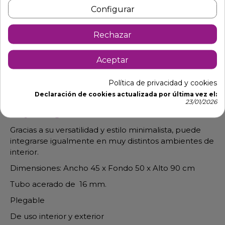
Configurar
Rechazar
Aceptar
Descripción
Detalles de producto
Política de privacidad y cookies
Declaración de cookies actualizada por última vez el:
Silla de respaldo alto plegable en
23/01/2026
forja elegante, fina.
Gracias a su versatilidad y estilo minimalista, puede
integrarse igualmente en muy distintos ambientes de
interior.
Dimensiones: Ancho 45 x Fondo 50 x Alto 90 cm
Tubo acerado de 16 mm.
Plegable
De uso interior y exterior