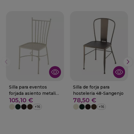
Silla para eventos
Silla de forja para
forjada asiento metalico
hosteleria 48-Sangenjo
105,10 €
78,50 €
48-Viladecans
+16
+16