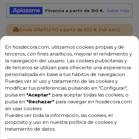
Envío GRATUITO a partir de 500 € (IVA excl.)
Equipo de expertos a tu servicio.
En hosdecora.com, utilizamos cookies propias y de
Garantía mínima de 1 año.
terceros, con fines analíticos, mejorar el rendimiento y
Pago 100% seguro.
la navegación del usuario. Las cookies publicitarias y
Consulta tus dudas con nosotros.
de terceros se utilizan para ofrecerte una experiencia
976 25 59 91
personalizada en base a tus hábitos de navegacion.
Puedes ver el uso y tratamiento de las cookies y
info@hosdecora.com
modificar tus preferencias pulsando en "Configurar",
Hablemos
pulsa en
"Aceptar"
para aceptar todas las cookies, o
pulsa en
"Rechazar"
para navegar en hosdecora.com
sin usar cookies.
Puedes ver toda la información, las cookies, el
Pide tu presupuesto
propósito y uso en nuestra política de cookies y
tratamiento de datos.