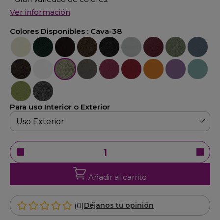
Ver información
Colores Disponibles :
Cava-38
Crema-22
Verde-23
Marrón-25
Oxido-26
Negro-27
Plata-29
Burdeos-30
Verde-32
Azúl-33
Bronce-34
Blanco-36
Cava-38
Natural-48
Fucsia-40
Rojo-47
Naranja-49
Violeta-42
Azúl-52
Verde-45
Gris-21
Para uso Interior o Exterior
Añadir al carrito
(0)
Déjanos tu opinión