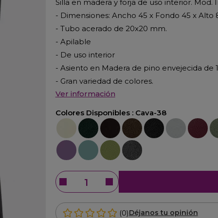
Silla en madera y forja de uso interior. Mod. 
- Dimensiones: Ancho 45 x Fondo 45 x Alto
- Tubo acerado de 20x20 mm.
- Apilable
- De uso interior
- Asiento en Madera de pino envejecida de
- Gran variedad de colores.
Ver información
Colores Disponibles :
Cava-38
Crema-22
Verde-23
Marrón-25
Oxido-26
Negro-27
Plata-29
Burdeos
Ve
Violeta-42
Azúl-52
Verde-45
Gris-21
(0)
Déjanos tu opinión