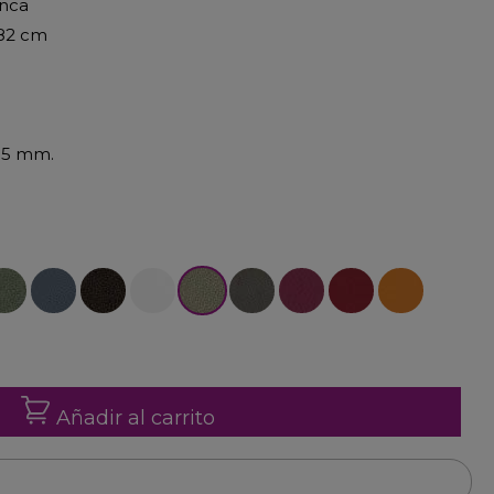
Inca
 82 cm
 15 mm.
-30
rde-32
Azúl-33
Bronce-34
Blanco-36
Cava-38
Natural-48
Fucsia-40
Rojo-47
Naranja-49
Añadir al carrito