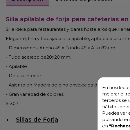
Silla apilable de forja para cafeterías 
Silla idela para restaurantes y bares hosteleros que llenar
Elegante, fina y trabajada silla apilable, apta para uso inte
- Dimensiones: Ancho 45 x Fondo 45 x Alto 82 cm
- Tubo acerado de20x20 mm.
- Apilable
- De uso interior
- Asiento en Madera de pino envejecida de 15 mm.
En hosdecora
mejorar el r
- Gran variedad de colores.
terceros se 
S-307
hábitos de n
Puedes ver e
Sillas de Forja
pulsando en 
en
"Rechaza