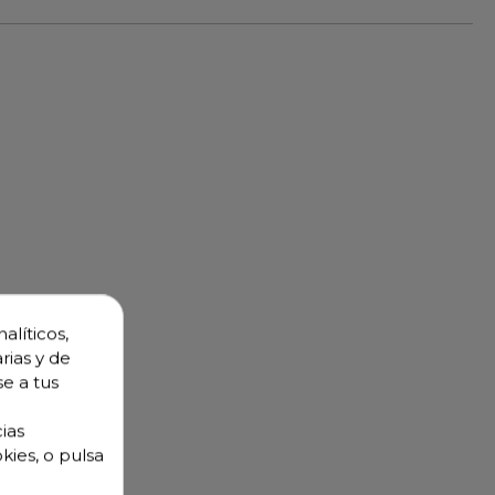
alíticos,
rias y de
se a tus
ias
kies, o pulsa