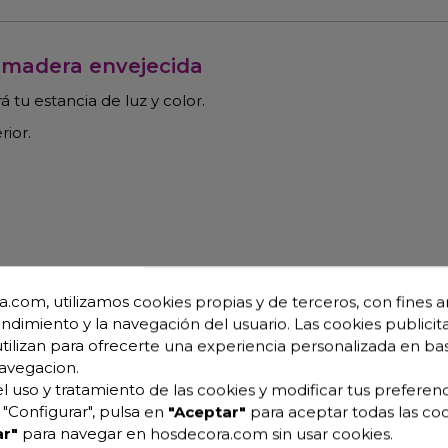
en madera envejecida
á tu estancia de luz y color.
rior.
.com, utilizamos cookies propias y de terceros, con fines an
endimiento y la navegación del usuario. Las cookies publicita
utilizan para ofrecerte una experiencia personalizada en ba
avegacion.
l uso y tratamiento de las cookies y modificar tus preferenc
Mesas de Forja
"Configurar", pulsa en
"Aceptar"
para aceptar todas las coo
r"
para navegar en hosdecora.com sin usar cookies.