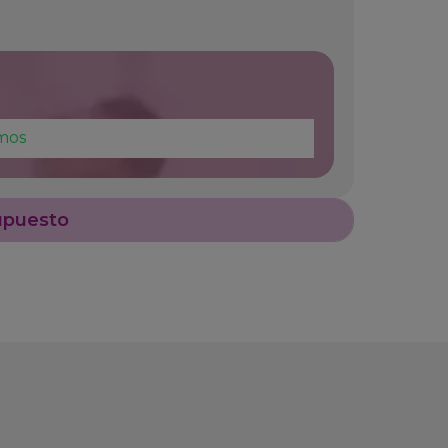
mos
upuesto