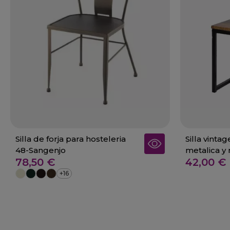
Silla de forja para hosteleria
Silla vinta
48-Sangenjo
metalica y
78,50 €
42,00 €
Hornachos
+16