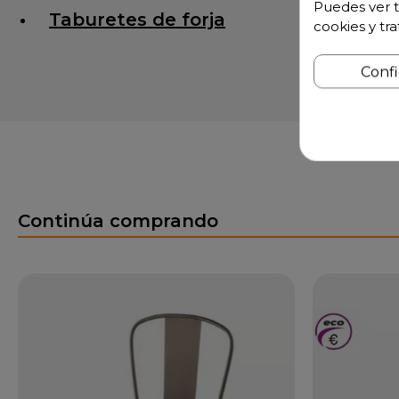
Puedes ver t
Taburetes de forja
cookies y tr
Conf
Continúa comprando