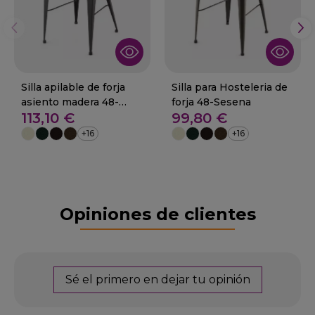
Silla apilable de forja
Silla para Hosteleria de
asiento madera 48-
forja 48-Sesena
113,10 €
99,80 €
Guardamar
+16
+16
Opiniones de clientes
Sé el primero en dejar tu opinión