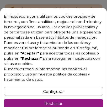
Envío GRATUITO a partir de 500 € (IVA excl.)
En hosdecora.com, utilizamos cookies propias y de
Equipo de expertos a tu servicio.
terceros, con fines analíticos, mejorar el rendimiento y
Garantía mínima de 1 año.
la navegación del usuario. Las cookies publicitarias y
Pago 100% seguro.
de terceros se utilizan para ofrecerte una experiencia
Consulta tus dudas con nosotros.
personalizada en base a tus hábitos de navegacion.
Puedes ver el uso y tratamiento de las cookies y
976 25 59 91
modificar tus preferencias pulsando en "Configurar",
info@hosdecora.com
pulsa en
"Aceptar"
para aceptar todas las cookies, o
Hablemos
pulsa en
"Rechazar"
para navegar en hosdecora.com
sin usar cookies.
Puedes ver toda la información, las cookies, el
propósito y uso en nuestra política de cookies y
Pide tu presupuesto
tratamiento de datos.
Configurar
Rechazar