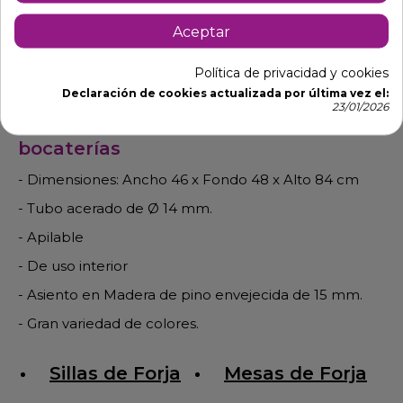
Aceptar
Descripción
Detalles de producto
Política de privacidad y cookies
Declaración de cookies actualizada por última vez el:
23/01/2026
Silla estilo industrial para cafeterías y
bocaterías
- Dimensiones: Ancho 46 x Fondo 48 x Alto 84 cm
- Tubo acerado de Ø 14 mm.
- Apilable
- De uso interior
- Asiento en Madera de pino envejecida de 15 mm.
- Gran variedad de colores.
Sillas de Forja
Mesas de Forja