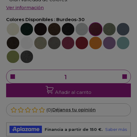
Ver información
Colores Disponibles :
Burdeos-30
Crema-22
Verde-23
Marrón-25
Oxido-26
Negro-27
Plata-29
Burdeos-30
Verde-32
Azúl-33
Bronce-34
Blanco-36
Cava-38
Natural-48
Fucsia-40
Rojo-47
Naranja-49
Violeta-42
Azúl-52
Verde-45
Gris-21
Añadir al carrito
(0)
Déjanos tu opinión