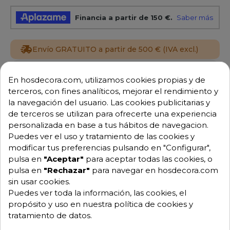
Envío GRATUITO a partir de 500 € (IVA excl.)
Equipo de expertos a tu servicio.
En hosdecora.com, utilizamos cookies propias y de
Garantía mínima de 1 año.
terceros, con fines analíticos, mejorar el rendimiento y
Pago 100% seguro.
Consulta tus dudas con nosotros.
la navegación del usuario. Las cookies publicitarias y
de terceros se utilizan para ofrecerte una experiencia
976 25 59 91
personalizada en base a tus hábitos de navegacion.
info@hosdecora.com
Puedes ver el uso y tratamiento de las cookies y
modificar tus preferencias pulsando en "Configurar",
Hablemos
pulsa en
"Aceptar"
para aceptar todas las cookies, o
pulsa en
"Rechazar"
para navegar en hosdecora.com
sin usar cookies.
Pide tu presupuesto
Puedes ver toda la información, las cookies, el
propósito y uso en nuestra política de cookies y
tratamiento de datos.