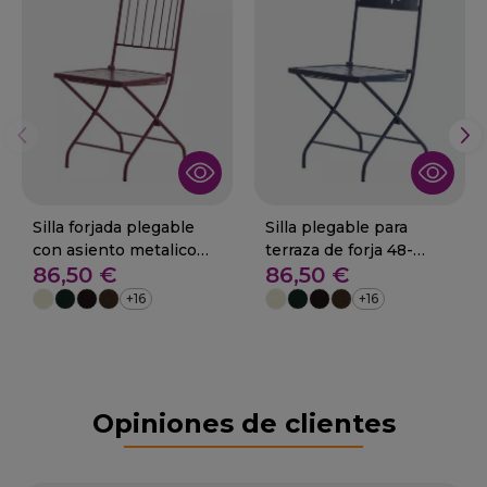
Silla forjada plegable
Silla plegable para
con asiento metalico
terraza de forja 48-
86,50 €
86,50 €
48-Caret
Alcazares
+16
+16
Opiniones de clientes