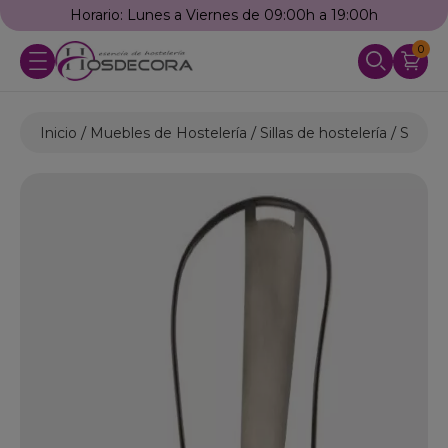
Horario: Lunes a Viernes de 09:00h a 19:00h
0
Inicio
Muebles de Hostelería
Sillas de hostelería
Sillas d