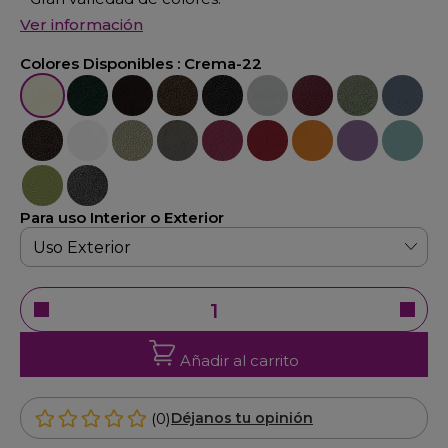
Ver información
Colores Disponibles :
Crema-22
Crema-22
Verde-23
Marrón-25
Oxido-26
Negro-27
Plata-29
Burdeos-30
Verde-32
Azúl-33
Bronce-34
Blanco-36
Cava-38
Natural-48
Fucsia-40
Rojo-47
Naranja-49
Violeta-42
Azúl-52
Verde-45
Gris-21
Para uso Interior o Exterior
Añadir al carrito
(0)
Déjanos tu opinión