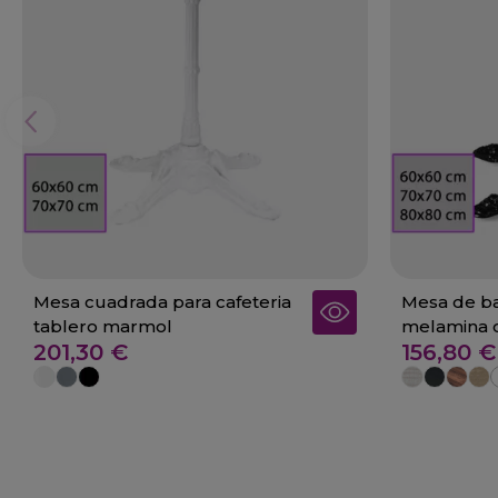
Mesa cuadrada para cafeteria
Mesa de ba
tablero marmol
melamina 
201,30 €
156,80 €
Calanda