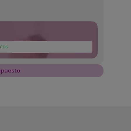
mos
upuesto