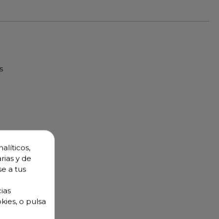
s
alíticos,
rias y de
se a tus
ias
kies, o pulsa