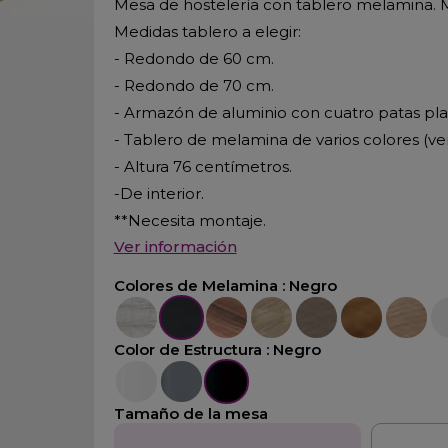
Mesa de hostelería con tablero melamina.
Medidas tablero a elegir:
- Redondo de 60 cm.
- Redondo de 70 cm.
- Armazón de aluminio con cuatro patas plas
- Tablero de melamina de varios colores (ver
- Altura 76 centímetros.
-De interior.
**Necesita montaje.
Ver información
Colores de Melamina :
Negro
Fresno
Negro
Nogal
Olmo
Roble
Nogal Claro
Acacia
Bl
Color de Estructura :
Negro
Blanco
Aluminio
Negro
Tamaño de la mesa