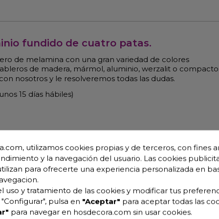
inio fundido de cuatro patas.
ero de melamina con una gran variedad de colores
 tableros de madera, mármol, aluminio, werzalit o compacto
on nosotros y le resolveremos todas las dudas.
os 15 días hábiles)
.com, utilizamos cookies propias y de terceros, con fines an
endimiento y la navegación del usuario. Las cookies publicita
utilizan para ofrecerte una experiencia personalizada en ba
avegacion.
l uso y tratamiento de las cookies y modificar tus preferenc
"Configurar", pulsa en
"Aceptar"
para aceptar todas las coo
r"
para navegar en hosdecora.com sin usar cookies.