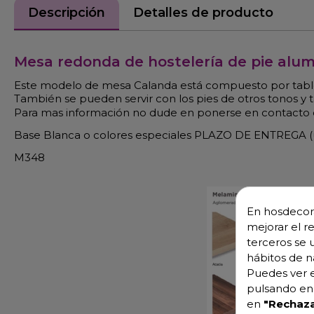
Descripción
Detalles de producto
Mesa redonda de hostelería de pie alum
Este modelo de mesa Calanda está compuesto por tabl
También se pueden servir con los pies de otros tonos y
Para mas información no dude en ponerse en contacto c
Base Blanca o colores especiales PLAZO DE ENTREGA (un
M348
En hosdecora
mejorar el r
terceros se 
hábitos de n
Puedes ver e
pulsando en 
en
"Rechaza