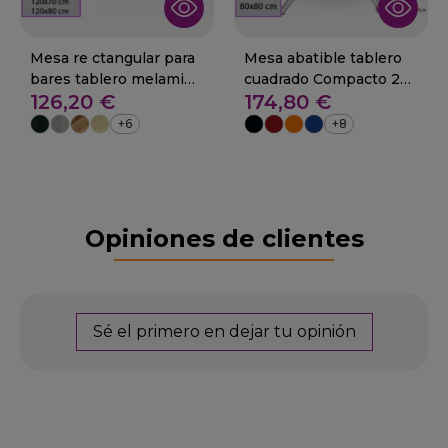
Mesa re ctangular para
Mesa abatible tablero
bares tablero melamina
cuadrado Compacto 29-
126,20 €
174,80 €
29-Conil
LAREDO
+6
+8
Opiniones de clientes
Sé el primero en dejar tu opinión