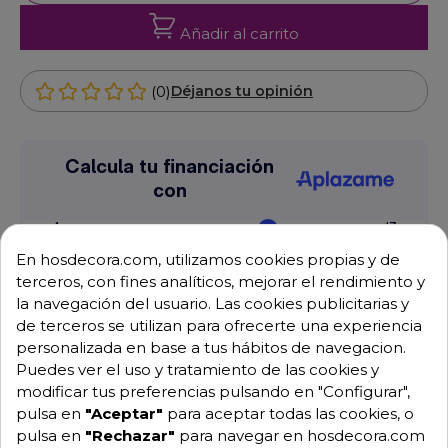
Añadir al carrito
(0)
Déjanos tu opinión
En hosdecora.com, utilizamos cookies propias y de
terceros, con fines analíticos, mejorar el rendimiento y
la navegación del usuario. Las cookies publicitarias y
de terceros se utilizan para ofrecerte una experiencia
personalizada en base a tus hábitos de navegacion.
Envío GRATUITO a partir de 500 € (IVA excl.)
Puedes ver el uso y tratamiento de las cookies y
modificar tus preferencias pulsando en "Configurar",
Equipo de expertos a tu servicio.
pulsa en
"Aceptar"
para aceptar todas las cookies, o
Garantía mínima de 1 año.
pulsa en
"Rechazar"
para navegar en hosdecora.com
Pago 100% seguro.