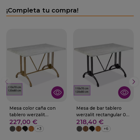
¡Completa tu compra!
Mesa color caña con
Mesa de bar tablero
tablero werzalit
werzalit rectangular 01-
227,00 €
218,40 €
rectangular 01-Oliete
Oliete
+3
+6