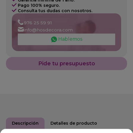
Garantía mínima de 1 año.
Pago 100% seguro.
Consulta tus dudas con nosotros.
976 25 59 91
info@hosdecora.com
Hablemos
Pide tu presupuesto
Descripción
Detalles de producto