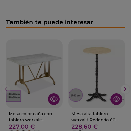
También te puede interesar
Mesa color caña con
Mesa alta tablero
tablero werzalit
werzalit Redondo 60
227,00 €
228,60 €
rectangular 01-Oliete
cm 01-Llosa