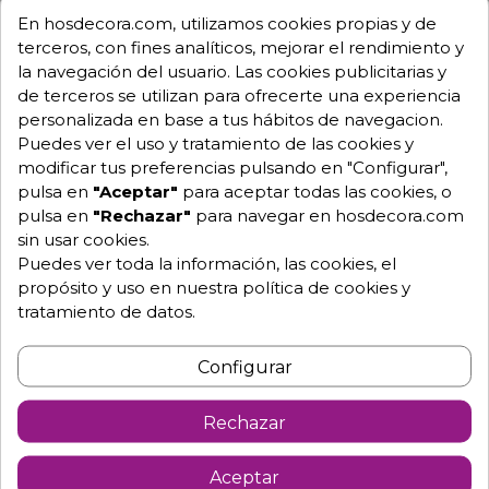
En hosdecora.com, utilizamos cookies propias y de
Mesa para bares o cafeterías, con tablero rectangular
terceros, con fines analíticos, mejorar el rendimiento y
y pies de aluminio fundido plastificado en blanco o
la navegación del usuario. Las cookies publicitarias y
negro. Mod.01-OLIETE
de terceros se utilizan para ofrecerte una experiencia
Con patas regulables
personalizada en base a tus hábitos de navegacion.
Puedes ver el uso y tratamiento de las cookies y
- Tablero de melamina de 110x70 ó 120x80 cm
modificar tus preferencias pulsando en "Configurar",
- Esta mesa También se puede servir con los pies de
pulsa en
"Aceptar"
para aceptar todas las cookies, o
otros colores o con diferentes tableros como
pulsa en
"Rechazar"
para navegar en hosdecora.com
madera, melaminas, werzalit o compactos
sin usar cookies.
Puedes ver toda la información, las cookies, el
- Para mas información no dude en ponerse en
propósito y uso en nuestra política de cookies y
contacto con nosotros y le resolveremos todas las
tratamiento de datos.
dudas.
M364
Configurar
Sillas de Forja
Mesas de Forja
Rechazar
Taburetes de
Aceptar