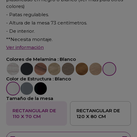
colores)
- Patas regulables.
- Altura de la mesa 73 centímetros.
- De interior.
**Necesita montaje.
Ver información
Colores de Melamina :
Blanco
Fresno
Negro
Nogal
Olmo
Roble
Nogal Claro
Acacia
Blanco
Color de Estructura :
Blanco
Blanco
Aluminio
Negro
Tamaño de la mesa
RECTANGULAR DE
RECTANGULAR DE
110 X 70 CM
120 X 80 CM