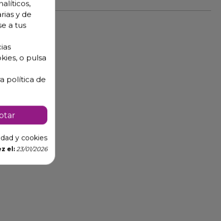
alíticos,
rias y de
se a tus
ias
kies, o pulsa
a política de
ptar
cidad y cookies
z el:
23/01/2026