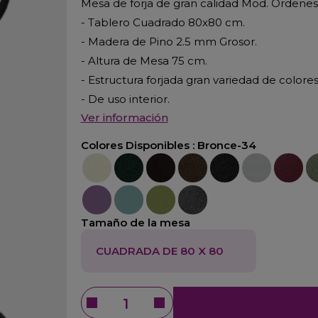
Mesa de forja de gran calidad Mod. Ordenes
- Tablero Cuadrado 80x80 cm.
- Madera de Pino 2.5 mm Grosor.
- Altura de Mesa 75 cm.
- Estructura forjada gran variedad de colores
- De uso interior.
Ver información
Colores Disponibles :
Bronce-34
Crema-22
Verde-23
Marrón-25
Oxido-26
Negro-27
Plata-29
Burdeos
Ve
Violeta-42
Azúl-52
Verde-45
Gris-21
Tamaño de la mesa
CUADRADA DE 80 X 80