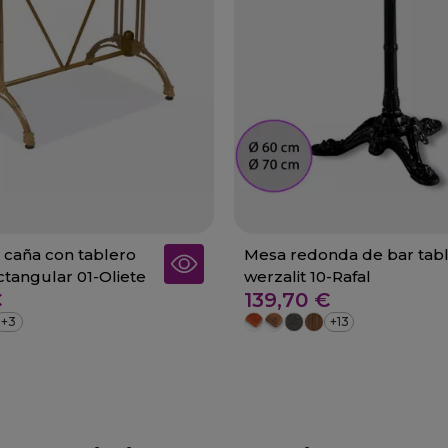
 caña con tablero
Mesa redonda de bar tab
ctangular 01-Oliete
werzalit 10-Rafal
€
139,70 €
+3
+13