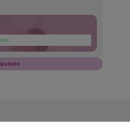
mos
upuesto