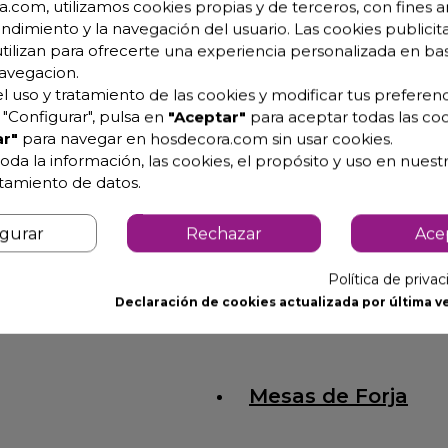
.com, utilizamos cookies propias y de terceros, con fines an
endimiento y la navegación del usuario. Las cookies publicita
utilizan para ofrecerte una experiencia personalizada en ba
avegacion.
l uso y tratamiento de las cookies y modificar tus preferenc
des.
"Configurar", pulsa en
"Aceptar"
para aceptar todas las coo
aurantes, jardines de hotel, terrazas de bar, etc...
r"
para navegar en hosdecora.com sin usar cookies.
oda la información, las cookies, el propósito y uso en nuestr
atamiento de datos.
igurar
Rechazar
Ace
Política de priva
Declaración de cookies actualizada por última ve
Mesas de Forja