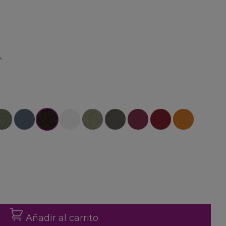
.
-30
rde-32
Azúl-33
Bronce-34
Blanco-36
Cava-38
Natural-48
Fucsia-40
Rojo-47
Naranja-49
Añadir al carrito