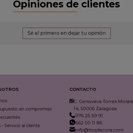
Opiniones de clientes
Sé el primero en dejar tu opinión
SOTROS
CONTACTO
mos
C. Genoveva Torres Morales
14, 50006 Zaragoza
resupuesto sin compromiso
976 25 59 91
recuentes
662 00 11 86
- Servicio al cliente
info@hosdecora.com